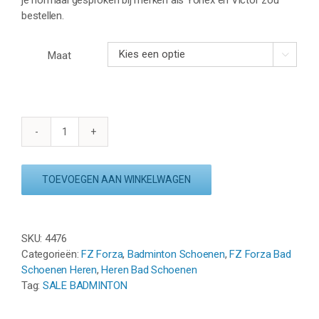
bestellen.
Maat

FZ
FORZA
VIBE
TOEVOEGEN AAN WINKELWAGEN
M
-
WIT
/
SKU:
4476
GOUD
Categorieën:
FZ Forza
,
Badminton Schoenen
,
FZ Forza Bad
aantal
Schoenen Heren
,
Heren Bad Schoenen
Tag:
SALE BADMINTON