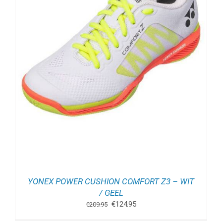
YONEX POWER CUSHION COMFORT Z3 – WIT
/ GEEL
Oorspronkelijke
Huidige
€
124.95
€
209.95
prijs
prijs