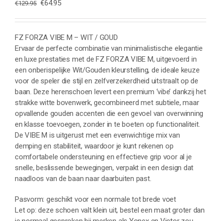
Oorspronkelijke
Huidige
€
64.95
€
129.95
prijs
prijs
was:
is:
€129.95.
€64.95.
FZ FORZA VIBE M – WIT / GOUD
Ervaar de perfecte combinatie van minimalistische elegantie
en luxe prestaties met de FZ FORZA VIBE M, uitgevoerd in
een onberispelijke Wit/Gouden kleurstelling, de ideale keuze
voor de speler die stijl en zelfverzekerdheid uitstraalt op de
baan. Deze herenschoen levert een premium ‘vibe’ dankzij het
strakke witte bovenwerk, gecombineerd met subtiele, maar
opvallende gouden accenten die een gevoel van overwinning
en klasse toevoegen, zonder in te boeten op functionaliteit.
De VIBE M is uitgerust met een evenwichtige mix van
demping en stabiliteit, waardoor je kunt rekenen op
comfortabele ondersteuning en effectieve grip voor al je
snelle, beslissende bewegingen, verpakt in een design dat
naadloos van de baan naar daarbuiten past.
Pasvorm: geschikt voor een normale tot brede voet
Let op: deze schoen valt klein uit, bestel een maat groter dan
je normaal gesproken bij merken als Yonex en Victor zou