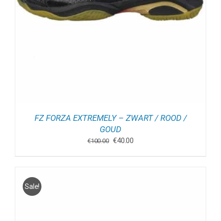
FZ FORZA EXTREMELY – ZWART / ROOD /
GOUD
Oorspronkelijke
Huidige
€
40.00
€
100.00
prijs
prijs
was:
is:
€100.00.
€40.00.
Sale!