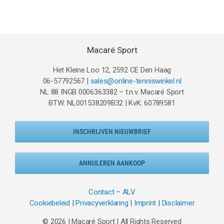
was:
is:
€209.95.
€124.95.
Macaré Sport
Het Kleine Loo 12, 2592 CE Den Haag
06-57792567 |
sales@online-tenniswinkel.nl
NL 88 INGB 0006363382 – t.n.v. Macaré Sport
BTW: NL001538209B32 | KvK: 60789581
INSCHRIJVEN NIEUWBRIEF
ANNULEREN AANKOOP
Contact
–
ALV
Cookiebeleid
|
Privacyverklaring
|
Imprint
|
Disclaimer
© 2026 | Macaré Sport | All Rights Reserved