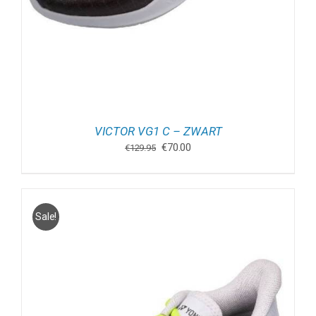
VICTOR VG1 C – ZWART
Oorspronkelijke
Huidige
€
70.00
€
129.95
prijs
prijs
was:
is:
€129.95.
€70.00.
Sale!