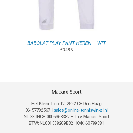
BABOLAT PLAY PANT HEREN – WIT
€
34.95
Macaré Sport
Het Kleine Loo 12, 2592 CE Den Haag
06-57792567 |
sales@online-tenniswinkel.nl
NL 88 INGB 0006363382 – t.n.v. Macaré Sport
BTW: NL001538209B32 | KvK: 60789581