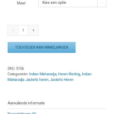
Maat

INDIAN
MAHARADJA
KADIRI
TOEVOEGEN AAN WINKELWAGEN
MEN
JACKET
-
WIT
SKU:
5156
aantal
Categorieën:
Indian Maharadja
,
Heren Kleding
,
Indian
Maharadja Jackets heren
,
Jackets Heren
Aanvullende informatie
Beoordelingen (0)