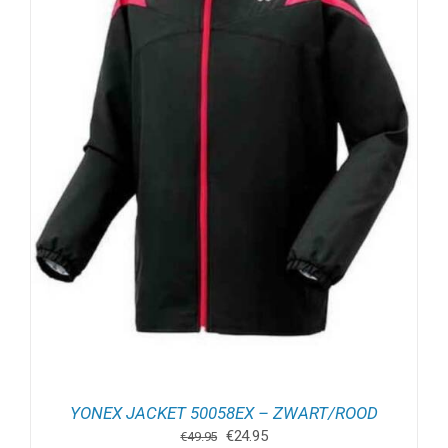
YONEX JACKET 50058EX – ZWART/ROOD
Oorspronkelijke
Huidige
€
24.95
€
49.95