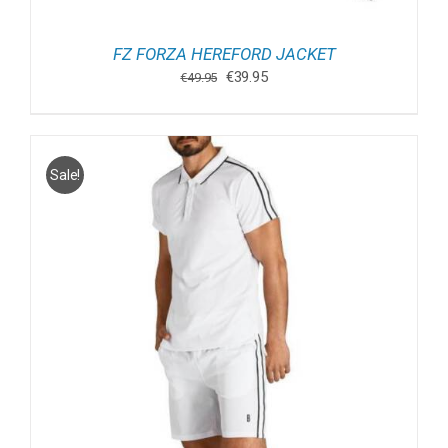
FZ FORZA HEREFORD JACKET
Oorspronkelijke
Huidige
€
39.95
€
49.95
prijs
prijs
was:
is:
€49.95.
€39.95.
Sale!