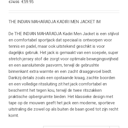
Oorspronkelijke
Huidige
€
59.95
€
74.95
prijs
prijs
was:
is:
€74.95.
€59.95.
THE INDIAN MAHARADJA KADIRI MEN JACKET IM
De THE INDIAN MAHARADJA Kadiri Men Jacket is een stijlvol
en comfortabel sportjack dat speciaal is ontworpen voor
tennis en padel, maar ook uitstekend geschikt is voor
dagelijks gebruik. Het jack is gemaakt van een soepele, super
stretch jersey stof die zorgt voor optimale bewegingsvrijheid
en een aansluitende pasvorm, terwijl de gebrushte
binnenkant extra warmte en een zacht draaggevoel biedt.
Dankzij details zoals een opstaande kraag, zachte boorden
en een volledige ritssluiting zit het jack comfortabel en
beschermt het tegen kou, terwijl de twee ritszakken
praktische opbergruimte bieden. Het klassieke design met
tape op de mouwen geeft het jack een moderne, sportieve
uitstraling die zowel op als buiten de baan goed tot zijn recht
komt.