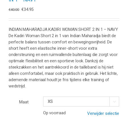
Oorspronkelijke
Huidige
€
34.95
€
40.00
prijs
prijs
was:
is:
€40.00.
€34.95.
INDIAN MAHARADJA KADIRI WOMAN SHORT 2 IN 1 – NAVY
De Kadiri Woman Short 2 in 1 van Indian Maharadja biedt de
perfecte balans tussen comfort en bewegingsvrijheid. De
short heeft een elastische inner-short voor extra
ondersteuning en een ruimvallende buitenlaag die zorgt voor
optimale flexibiliteit en een sportieve look. Dankzij de
steekzakken en het aantrekkoord in de tailleband is hij niet
alleen comfortabel, maar ook praktisch in gebruik. Het lichte,
ademende materiaal houdt je fris tijdens elke training of
wedstrijd.
Maat

Op voorraad
Verwijder selectie