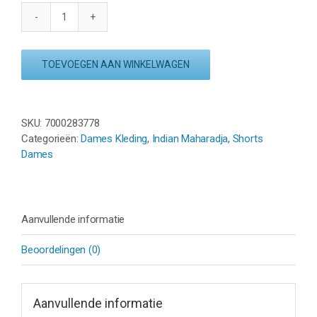
INDIAN
MAHARADJA
KADIRI
TOEVOEGEN AAN WINKELWAGEN
WOMAN
SHORT
2
IN
SKU:
7000283778
1
Categorieën:
Dames Kleding
,
Indian Maharadja
,
Shorts
-
Dames
NAVY
aantal
Aanvullende informatie
Beoordelingen (0)
Aanvullende informatie