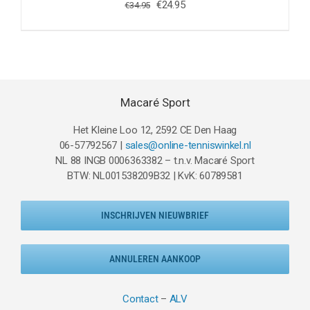
Oorspronkelijke
Huidige
€
24.95
€
34.95
prijs
prijs
was:
is:
€34.95.
€24.95.
Macaré Sport
Het Kleine Loo 12, 2592 CE Den Haag
06-57792567 |
sales@online-tenniswinkel.nl
NL 88 INGB 0006363382 – t.n.v. Macaré Sport
BTW: NL001538209B32 | KvK: 60789581
INSCHRIJVEN NIEUWBRIEF
ANNULEREN AANKOOP
Contact
–
ALV