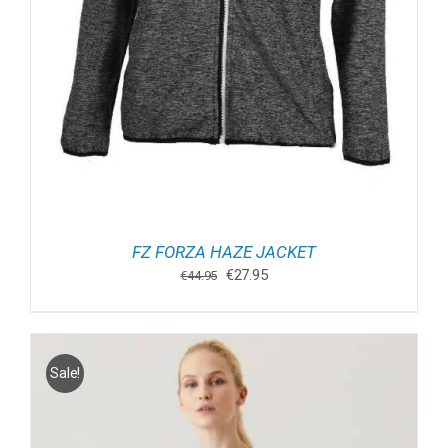
FZ FORZA HAZE JACKET
Oorspronkelijke
Huidige
€
27.95
€
44.95
prijs
prijs
was:
is:
€44.95.
€27.95.
Sale!