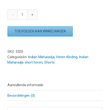
INDIAN
MAHARADJA
JAIPUR
TOEVOEGEN AAN WINKELWAGEN
SHORT
-
COBALT
BLAUW
SKU:
5320
aantal
Categorieën:
Indian Maharadja
,
Heren Kleding
,
Indian
Maharadja short heren
,
Shorts
Aanvullende informatie
Beoordelingen (0)