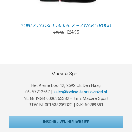
YONEX JACKET 50058EX – ZWART/ROOD
Oorspronkelijke
Huidige
€
24.95
€
49.95
prijs
prijs
was:
is:
€49.95.
€24.95.
Macaré Sport
Het Kleine Loo 12, 2592 CE Den Haag
06-57792567 |
sales@online-tenniswinkel.nl
NL 88 INGB 0006363382 – t.n.v. Macaré Sport
BTW: NL001538209B32 | KvK: 60789581
INSCHRIJVEN NIEUWBRIEF