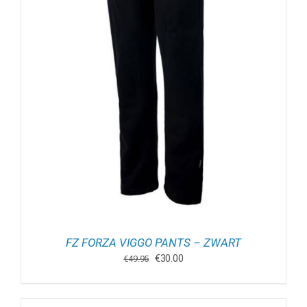
FZ FORZA VIGGO PANTS – ZWART
Oorspronkelijke
Huidige
€
30.00
€
49.95
prijs
prijs
was:
is:
€49.95.
€30.00.