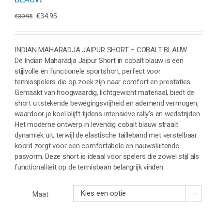
Oorspronkelijke
Huidige
€
34.95
€
39.95
prijs
prijs
was:
is:
€39.95.
€34.95.
INDIAN MAHARADJA JAIPUR SHORT – COBALT BLAUW
De Indian Maharadja Jaipur Short in cobalt blauw is een
stijlvolle en functionele sportshort, perfect voor
tennisspelers die op zoek zijn naar comfort en prestaties.
Gemaakt van hoogwaardig, lichtgewicht materiaal, biedt de
short uitstekende bewegingsvrijheid en ademend vermogen,
waardoor je koel blijft tijdens intensieve rally’s en wedstrijden.
Het moderne ontwerp in levendig cobalt blauw straalt
dynamiek uit, terwijl de elastische tailleband met verstelbaar
koord zorgt voor een comfortabele en nauwsluitende
pasvorm. Deze short is ideaal voor spelers die zowel stijl als
functionaliteit op de tennisbaan belangrijk vinden.
Maat
