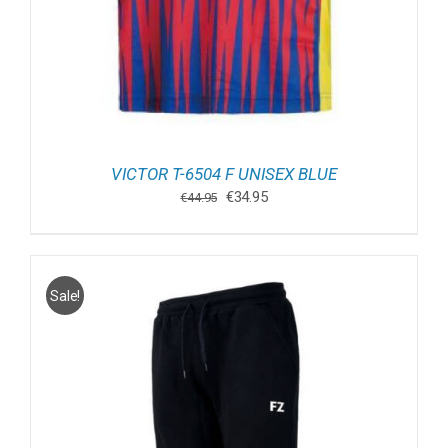
VICTOR T-6504 F UNISEX BLUE
Oorspronkelijke
Huidige
€
34.95
€
44.95
prijs
prijs
was:
is:
€44.95.
€34.95.
Sale!