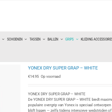
SCHOENEN
TASSEN
BALLEN
GRIPS
KLEDING ACCESSOIRE
YONEX DRY SUPER GRAP – WHITE
€
14.95
Op voorraad
YONEX DRY SUPER GRAP – WHITE
De YONEX DRY SUPER GRAP – WHITE biedt maximale c
populaire overgrip van Yonex is speciaal ontworpen o
blijft liggen — zelfs tijdens intensieve wedstrijden of