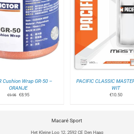
OEGEN AAN WINKELWAGEN
/
TOEVOEGEN AAN WINK
DETAILS
DETAILS
 Cushion Wrap GR-50 –
PACIFIC CLASSIC MASTER
ORANJE
WIT
Oorspronkelijke
Huidige
€
8.95
€
10.50
€
9.95
prijs
prijs
was:
is:
€9.95.
€8.95.
Macaré Sport
Het Kleine Loo 12, 2592 CE Den Haag