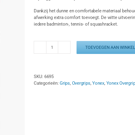
Dankzij het dunne en comfortabele materiaal behoud 
afwerking extra comfort toevoegt. De witte uitvoeri
iedere badminton-, tennis- of squashracket.
TOEVOEGEN AAN WINKE
YONEX
DRY
SUPER
GRAP
SKU:
6695
-
Categorieën:
Grips
,
Overgrips
,
Yonex
,
Yonex Overgri
WHITE
aantal