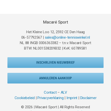
Macaré Sport
Het Kleine Loo 12, 2592 CE Den Haag
06-57792567 |
sales@online-tenniswinkel.nl
NL 88 INGB 0006363382 – t.n.v. Macaré Sport
BTW: NL001538209B32 | KvK: 60789581
INSCHRIJVEN NIEUWBRIEF
ANNULEREN AANKOOP
Contact
–
ALV
Cookiebeleid
|
Privacyverklaring
|
Imprint
|
Disclaimer
© 2026 | Macaré Sport | All Rights Reserved