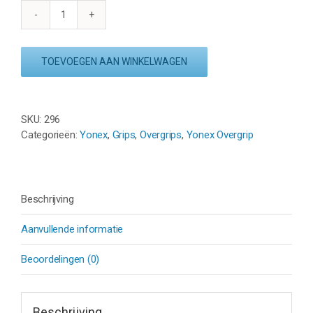
YONEX
WET
SUPER
TOEVOEGEN AAN WINKELWAGEN
GRAP
AC102
(3
st.)
SKU:
296
-
Categorieën:
Yonex
,
Grips
,
Overgrips
,
Yonex Overgrip
DIV.
KLEUREN
aantal
Beschrijving
Aanvullende informatie
Beoordelingen (0)
Beschrijving