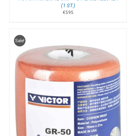
(1 ST.)
€
5.95
Sale!