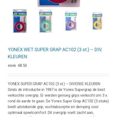
YONEX WET SUPER GRAP AC102 (3 st.) – DIV.
KLEUREN
Oorspronkelijke
Huidige
€
8.50
€
9.95
prijs
prijs
was:
is:
€9.95.
€8.50.
YONEX SUPER GRAP AC102 (3 st.) – DIVERSE KLEUREN
Sinds de introductie in 1987 is de Yonex Supergrap de best
verkochte overgrip. Er werden genoeg grips verkocht om 3 x
rond de aarde te gaan. De Yonex Super Grap AC102 (3 stuks)
biedt uitstekende grip, vochtabsorptie en demping voor
optimaal speelcomfort. Dit overgrip voelt zacht aan,