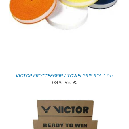
VICTOR FROTTEEGRIP / TOWELGRIP ROL 12m.
Oorspronkelijke
Huidige
€
26.95
€
34.95
prijs
prijs
was:
is:
€34.95.
€26.95.