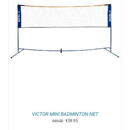
VICTOR MINI BADMINTON NET
Oorspronkelijke
Huidige
€
59.95
€
69.00
prijs
prijs