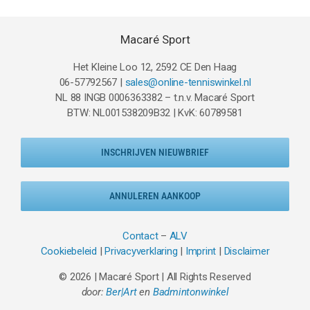
Macaré Sport
Het Kleine Loo 12, 2592 CE Den Haag
06-57792567 |
sales@online-tenniswinkel.nl
NL 88 INGB 0006363382 – t.n.v. Macaré Sport
BTW: NL001538209B32 | KvK: 60789581
INSCHRIJVEN NIEUWBRIEF
ANNULEREN AANKOOP
Contact
–
ALV
Cookiebeleid
|
Privacyverklaring
|
Imprint
|
Disclaimer
© 2026 | Macaré Sport | All Rights Reserved
door:
Ber|Art
en
Badmintonwinkel