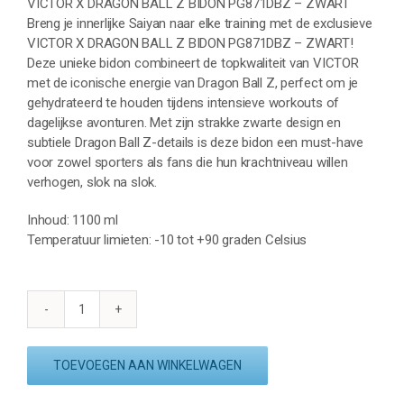
VICTOR X DRAGON BALL Z BIDON PG871DBZ – ZWART
Breng je innerlijke Saiyan naar elke training met de exclusieve
VICTOR X DRAGON BALL Z BIDON PG871DBZ – ZWART!
Deze unieke bidon combineert de topkwaliteit van VICTOR
met de iconische energie van Dragon Ball Z, perfect om je
gehydrateerd te houden tijdens intensieve workouts of
dagelijkse avonturen. Met zijn strakke zwarte design en
subtiele Dragon Ball Z-details is deze bidon een must-have
voor zowel sporters als fans die hun krachtniveau willen
verhogen, slok na slok.
Inhoud: 1100 ml
Temperatuur limieten: -10 tot +90 graden Celsius
VICTOR
X
DRAGON
TOEVOEGEN AAN WINKELWAGEN
BALL
Z