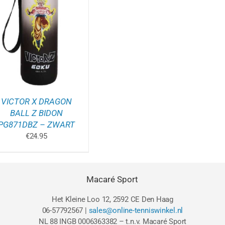
VICTOR X DRAGON
BALL Z BIDON
PG871DBZ – ZWART
€
24.95
Macaré Sport
Het Kleine Loo 12, 2592 CE Den Haag
06-57792567 |
sales@online-tenniswinkel.nl
NL 88 INGB 0006363382 – t.n.v. Macaré Sport