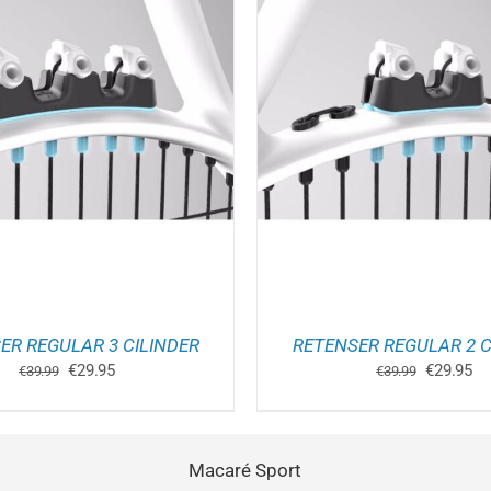
OEGEN AAN WINKELWAGEN
/
TOEVOEGEN AAN WINK
DETAILS
DETAILS
ER REGULAR 3 CILINDER
RETENSER REGULAR 2 C
Oorspronkelijke
Huidige
Oorspron
Hu
€
29.95
€
29.95
€
39.99
€
39.99
prijs
prijs
prijs
pri
was:
is:
was:
is:
€39.99.
€29.95.
€39.99.
€2
Macaré Sport