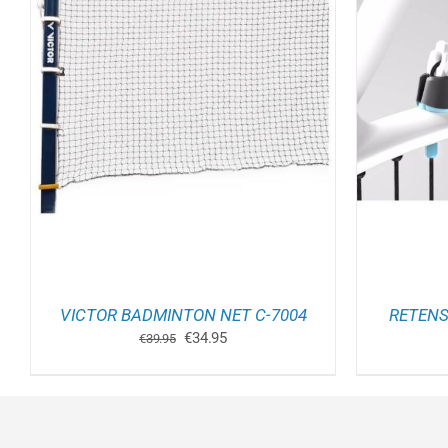
TOEVOEGEN AAN WINKELWAGEN
/
TOEV
DETAILS
VICTOR BADMINTON NET C-7004
RETENS
Oorspronkelijke
Huidige
€
34.95
€
39.95
prijs
prijs
was:
is:
€39.95.
€34.95.