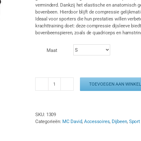
verminderd. Dankzij het elastische en anatomisch 
bovenbeen. Hierdoor blijft de compressie gelijkmatig
Ideaal voor sporters die hun prestaties willen verbet
krachttraining doet: deze compressie dijsleeve bied
bovenbeenspieren, zoals de quadriceps en hamstrin
Maat
TOEVOEGEN AAN WINKE
MCDAVID
COMPRESSIE
DIJSLEEVE
-
SKU:
1309
BOVENBEEN
Categorieën:
MC David
,
Accessoires
,
Dijbeen
,
Sport
aantal