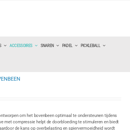
S
ACCESSOIRES
SNAREN
PADEL
PICKLEBALL
VENBEEN
N
ntworpen om het bovenbeen optimaal te ondersteunen tijdens
eeve met compressie helpt de doorbloeding te stimuleren en biedt
aardoor de kans op overbelasting en spiervermoeidheid wordt