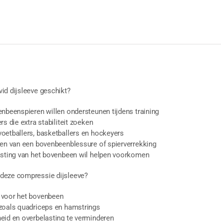
id dijsleeve geschikt?
enbeenspieren willen ondersteunen tijdens training
rs die extra stabiliteit zoeken
oetballers, basketballers en hockeyers
len van een bovenbeenblessure of spierverrekking
asting van het bovenbeen wil helpen voorkomen
deze compressie dijsleeve?
 voor het bovenbeen
zoals quadriceps en hamstrings
eid en overbelasting te verminderen