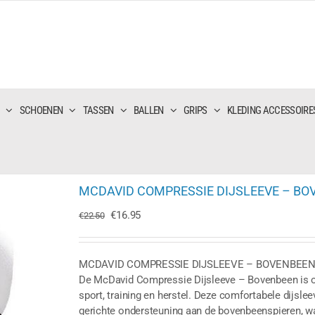
SCHOENEN
TASSEN
BALLEN
GRIPS
KLEDING ACCESSOIRE
MCDAVID COMPRESSIE DIJSLEEVE – BO
Oorspronkelijke
Huidige
€
16.95
€
22.50
prijs
prijs
was:
is:
€22.50.
€16.95.
MCDAVID COMPRESSIE DIJSLEEVE – BOVENBEE
De McDavid Compressie Dijsleeve – Bovenbeen is o
sport, training en herstel. Deze comfortabele dijsl
gerichte ondersteuning aan de bovenbeenspieren, w