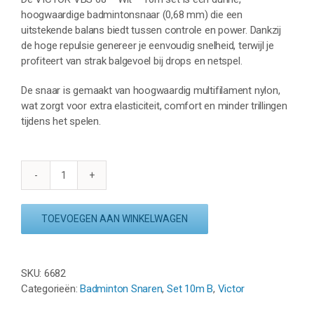
hoogwaardige badmintonsnaar (0,68 mm) die een
uitstekende balans biedt tussen controle en power. Dankzij
de hoge repulsie genereer je eenvoudig snelheid, terwijl je
profiteert van strak balgevoel bij drops en netspel.
De snaar is gemaakt van hoogwaardig multifilament nylon,
wat zorgt voor extra elasticiteit, comfort en minder trillingen
tijdens het spelen.
VICTOR
VBS
68
TOEVOEGEN AAN WINKELWAGEN
-
WIT
-
SKU:
6682
SET
Categorieën:
Badminton Snaren
,
Set 10m B
,
Victor
10M
aantal