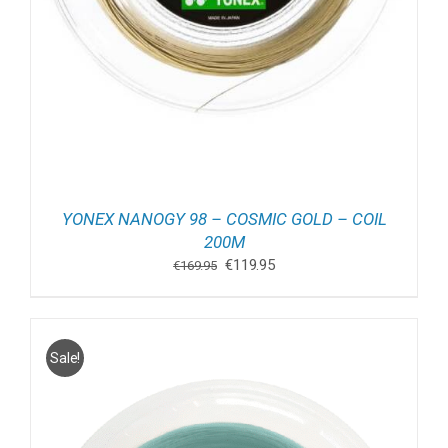
YONEX NANOGY 98 – COSMIC GOLD – COIL
200M
Oorspronkelijke
Huidige
€
119.95
€
169.95
prijs
prijs
was:
is:
€169.95.
€119.95.
Sale!