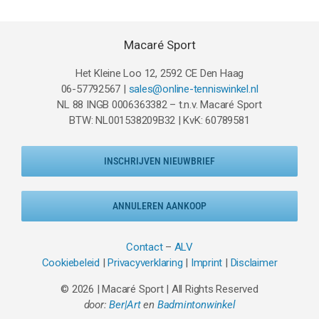
Macaré Sport
Het Kleine Loo 12, 2592 CE Den Haag
06-57792567 |
sales@online-tenniswinkel.nl
NL 88 INGB 0006363382 – t.n.v. Macaré Sport
BTW: NL001538209B32 | KvK: 60789581
INSCHRIJVEN NIEUWBRIEF
ANNULEREN AANKOOP
Contact
–
ALV
Cookiebeleid
|
Privacyverklaring
|
Imprint
|
Disclaimer
© 2026 | Macaré Sport | All Rights Reserved
door:
Ber|Art
en
Badmintonwinkel