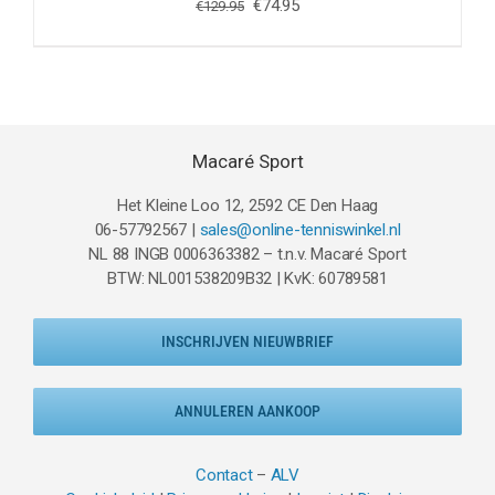
Oorspronkelijke
Huidige
€
74.95
€
129.95
prijs
prijs
was:
is:
€129.95.
€74.95.
Macaré Sport
Het Kleine Loo 12, 2592 CE Den Haag
06-57792567 |
sales@online-tenniswinkel.nl
NL 88 INGB 0006363382 – t.n.v. Macaré Sport
BTW: NL001538209B32 | KvK: 60789581
INSCHRIJVEN NIEUWBRIEF
ANNULEREN AANKOOP
Contact
–
ALV