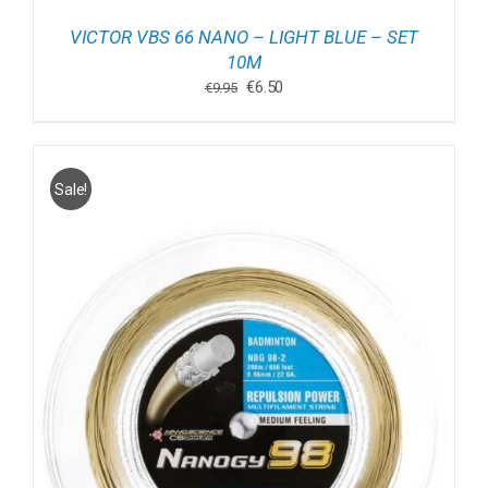
VICTOR VBS 66 NANO – LIGHT BLUE – SET
10M
Oorspronkelijke
Huidige
€
6.50
€
9.95
prijs
prijs
was:
is:
€9.95.
€6.50.
Sale!