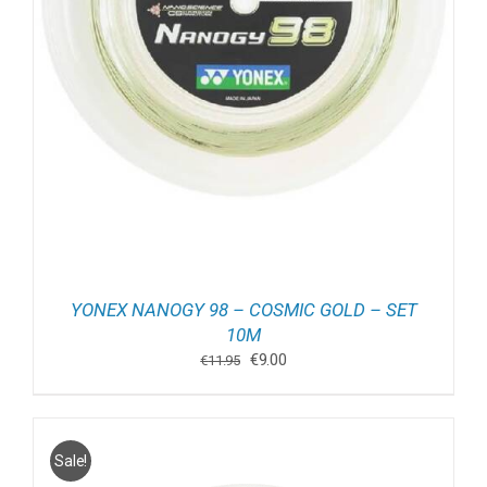
YONEX NANOGY 98 – COSMIC GOLD – SET
10M
Oorspronkelijke
Huidige
€
9.00
€
11.95
prijs
prijs
was:
is:
€11.95.
€9.00.
Sale!