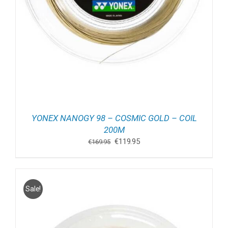
YONEX NANOGY 98 – COSMIC GOLD – COIL
200M
Oorspronkelijke
Huidige
€
119.95
€
169.95
prijs
prijs
was:
is:
€169.95.
€119.95.
Sale!