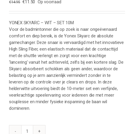
Oorspronkelijke
Huidige
€
11.50
Op voorraad
€
14.95
prijs
prijs
was:
is:
€14.95.
€11.50.
YONEX SKYARC – WIT – SET 10M
Voor de badmintonner die op zoek is naar ongeëvenaard
comfort en diep bereik, is de Yonex Skyarc de absolute
gamechanger. Deze snaar is vervaardigd met het innovatieve
High Sling Fiber, een elastisch materiaal dat de contacttijd
met de shuttle verlengt en zorgt voor een krachtige
‘lancering’ vanuit het achterveld, zelfs bij een kortere slag. De
Skyarc absorbeert schokken als geen ander, waardoor de
belasting op je arm aanzienlijk vermindert zonder in te
leveren op de controle over je clears en drops. In deze
helderwitte uitvoering biedt de 10-meter set een verfijnde,
veerkrachtige speelervaring voor iedereen die met meer
souplesse en minder fysieke inspanning de baan wil
domineren.