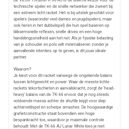
De Victor Thruster K 66 AJ is de ultieme keuze voor de
technische speler en de snelle netwerker die zweert bij
een extreem licht racket. Het is bij uitstek geschikt voor
spelers (waaronder veel dames en jeugdspelers, maar
ook heren in het dubbelspel) die hun spel baseren op
bliksemsnelle reflexen, snelle drives en een hoge
handelingssnelheid aan het net. Als je fysieke belasting
van je schouder en pols wilt minimaliseren zonder je
aanvallende intenties op te geven, is dit jouw ideale
partner.
Waarom?
Je kiest voor dit racket vanwege de ongekende balans
tussen lichtgewicht en power. Waar de meeste lichte
rackets tekortschieten in aanvalskracht, zorgt de ‘head-
heavy’ balans van de TK-66 ervoor dat je nog steeds
voldoende massa achter de shuttle krijgt voor diep
achterveldspel en scherpe smashes. De hoogwaardige
grafietconstructie staat bovendien een hoge
bespankracht toe, waardoor je maximale controle
behoudt. Met de TK-66 AJ Lunar White kies je niet