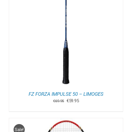
FZ FORZA IMPULSE 50 – LIMOGES
Oorspronkelijke
Huidige
€
59.95
€
69.95
prijs
prijs
was:
is:
€69.95.
€59.95.
Sale!