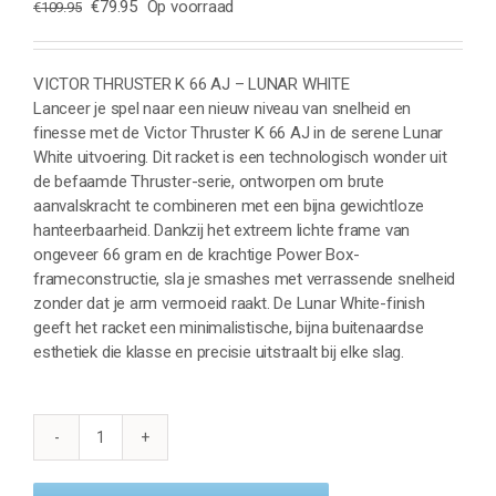
Oorspronkelijke
Huidige
€
79.95
Op voorraad
€
109.95
prijs
prijs
was:
is:
€109.95.
€79.95.
VICTOR THRUSTER K 66 AJ – LUNAR WHITE
Lanceer je spel naar een nieuw niveau van snelheid en
finesse met de Victor Thruster K 66 AJ in de serene Lunar
White uitvoering. Dit racket is een technologisch wonder uit
de befaamde Thruster-serie, ontworpen om brute
aanvalskracht te combineren met een bijna gewichtloze
hanteerbaarheid. Dankzij het extreem lichte frame van
ongeveer 66 gram en de krachtige Power Box-
frameconstructie, sla je smashes met verrassende snelheid
zonder dat je arm vermoeid raakt. De Lunar White-finish
geeft het racket een minimalistische, bijna buitenaardse
esthetiek die klasse en precisie uitstraalt bij elke slag.
VICTOR
THRUSTER