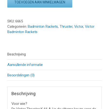
K
TOEVOEGEN AAN WINKELWAGEN
66
AJ
-
SKU:
6665
LUNAR
Categorieën:
Badminton Rackets
,
Thruster
,
Victor
,
Victor
WHITE
Badminton Rackets
aantal
Beschrijving
Aanvullende informatie
Beoordelingen (0)
Beschrijving
Voor wie?