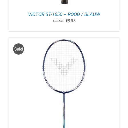
VICTOR ST-1650 – ROOD / BLAUW
Oorspronkelijke
Huidige
€
9.95
€
11.95
prijs
prijs
was:
is:
€11.95.
€9.95.
Sale!