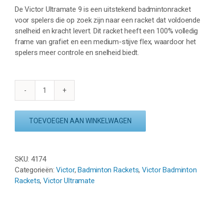
De Victor Ultramate 9 is een uitstekend badmintonracket
voor spelers die op zoek zijn naar een racket dat voldoende
snelheid en kracht levert. Dit racket heeft een 100% volledig
frame van grafiet en een medium-stijve flex, waardoor het
spelers meer controle en snelheid biedt.
VICTOR
ULTRAMATE
9
TOEVOEGEN AAN WINKELWAGEN
-
ZWART/GEEL
aantal
SKU:
4174
Categorieën:
Victor
,
Badminton Rackets
,
Victor Badminton
Rackets
,
Victor Ultramate