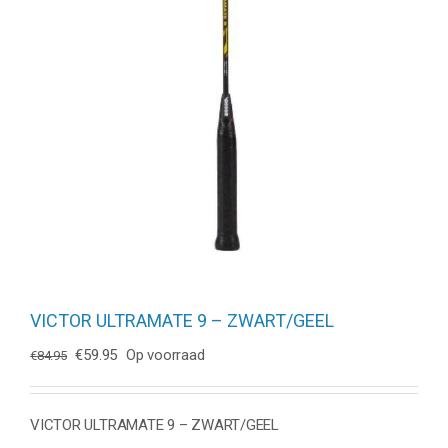
VICTOR ULTRAMATE 9 – ZWART/GEEL
Oorspronkelijke
Huidige
€
59.95
Op voorraad
€
84.95
prijs
prijs
was:
is:
€84.95.
€59.95.
VICTOR ULTRAMATE 9 – ZWART/GEEL