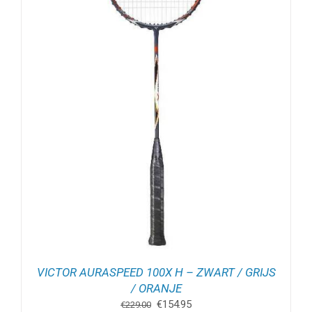
VICTOR AURASPEED 100X H – ZWART / GRIJS
/ ORANJE
Oorspronkelijke
Huidige
€
154.95
€
229.00