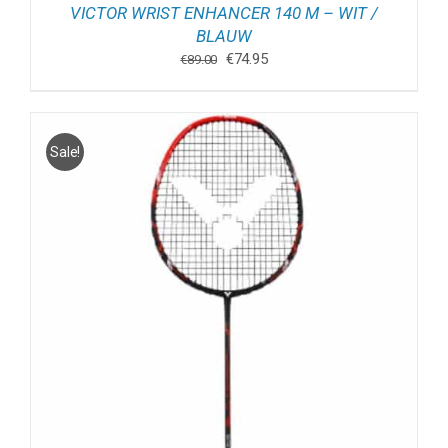
VICTOR WRIST ENHANCER 140 M – WIT /
BLAUW
Oorspronkelijke
Huidige
€
74.95
€
89.00
prijs
prijs
was:
is:
€89.00.
€74.95.
Sale!