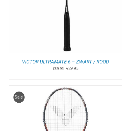
VICTOR ULTRAMATE 6 – ZWART / ROOD
Oorspronkelijke
Huidige
€
29.95
€
39.95
prijs
prijs
was:
is:
€39.95.
€29.95.
Sale!