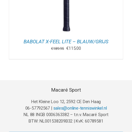
BABOLAT X-FEEL LITE – BLAUW/GRIJS
Oorspronkelijke
Huidige
€
115.00
€
189.95
prijs
prijs
was:
is:
€189.95.
€115.00.
Macaré Sport
Het Kleine Loo 12, 2592 CE Den Haag
06-57792567 |
sales@online-tenniswinkel.nl
NL 88 INGB 0006363382 – t.n.v. Macaré Sport
BTW: NL001538209B32 | KvK: 60789581