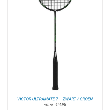
VICTOR ULTRAMATE 7 – ZWART / GROEN
Oorspronkelijke
Huidige
€
44.95
€
59.95
prijs
prijs