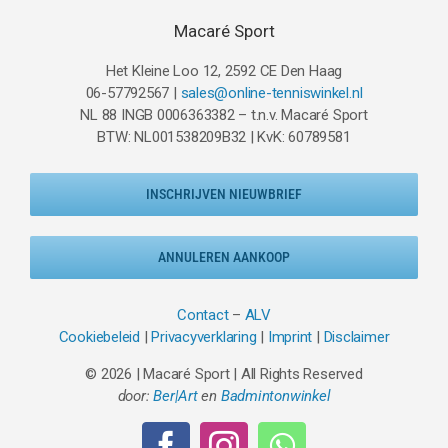
Macaré Sport
Het Kleine Loo 12, 2592 CE Den Haag
06-57792567 |
sales@online-tenniswinkel.nl
NL 88 INGB 0006363382 – t.n.v. Macaré Sport
BTW: NL001538209B32 | KvK: 60789581
INSCHRIJVEN NIEUWBRIEF
ANNULEREN AANKOOP
Contact
–
ALV
Cookiebeleid
|
Privacyverklaring
|
Imprint
|
Disclaimer
© 2026 | Macaré Sport | All Rights Reserved
door:
Ber|Art
en
Badmintonwinkel