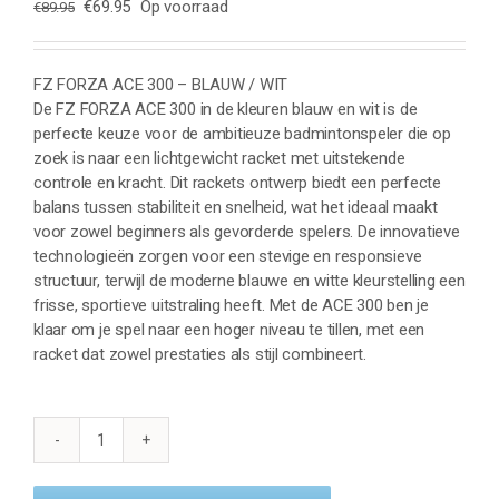
Oorspronkelijke
Huidige
€
69.95
Op voorraad
€
89.95
prijs
prijs
was:
is:
€89.95.
€69.95.
FZ FORZA ACE 300 – BLAUW / WIT
De FZ FORZA ACE 300 in de kleuren blauw en wit is de
perfecte keuze voor de ambitieuze badmintonspeler die op
zoek is naar een lichtgewicht racket met uitstekende
controle en kracht. Dit rackets ontwerp biedt een perfecte
balans tussen stabiliteit en snelheid, wat het ideaal maakt
voor zowel beginners als gevorderde spelers. De innovatieve
technologieën zorgen voor een stevige en responsieve
structuur, terwijl de moderne blauwe en witte kleurstelling een
frisse, sportieve uitstraling heeft. Met de ACE 300 ben je
klaar om je spel naar een hoger niveau te tillen, met een
racket dat zowel prestaties als stijl combineert.
FZ
FORZA