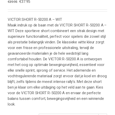
Oorspronkelijke
Huidige
€
37.95
€
39.95
prijs
prijs
was:
is:
€39.95.
€37.95.
VICTOR SHORT R-50200 A – WIT
Maak indruk op de baan met de VICTOR SHORT R-50200 A –
WIT. Deze sportieve short combineert een strak design met
superieure functionaliteit, perfect voor spelers die zowel stijl
als prestatie belangrijk vinden. De klassieke witte kleur zorgt
voor een frisse en professionele uitstraling, terwijl de
geavanceerde materialen je de hele wedstrijd lang
comfortabel houden. De VICTOR R-50200 A is ontworpen
met het oog op optimale bewegingsvrijheid, essentieel voor
elke snelle sprint, sprong of service. Het ademende en
vochtregulerende materiaal zorgt ervoor dat je koel en droog
blijft, zelfs tijdens de meest intense rally’s. Met deze short
ben je klaar om elke uitdaging op het veld aan te gaan. Kies
voor de VICTOR SHORT R-50200 A en ervaar de perfecte
balans tussen comfort, bewegingsvrijheid en een winnende
look.