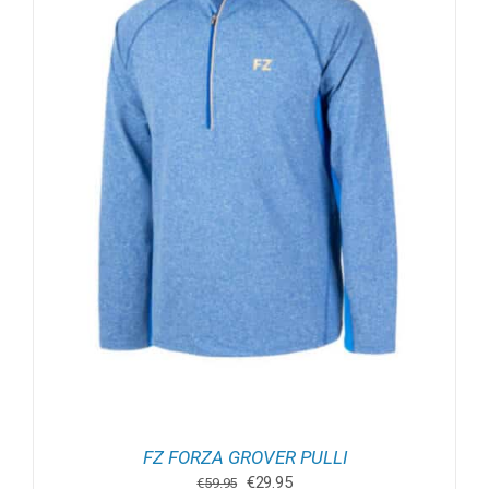
FZ FORZA GROVER PULLI
Oorspronkelijke
Huidige
€
29.95
€
59.95