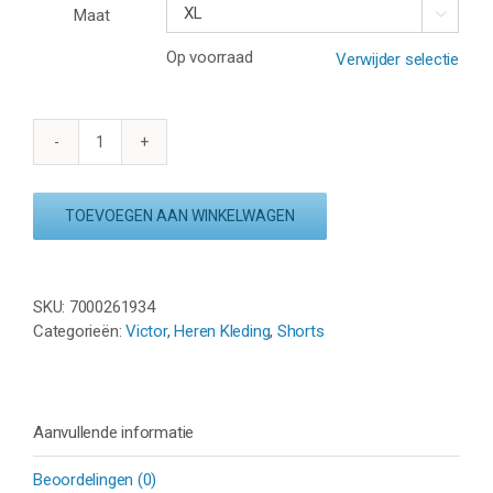
Maat

Op voorraad
Verwijder selectie
VICTOR
SHORT
R-
TOEVOEGEN AAN WINKELWAGEN
50200
A
-
WIT
SKU:
7000261934
aantal
Categorieën:
Victor
,
Heren Kleding
,
Shorts
Aanvullende informatie
Beoordelingen (0)