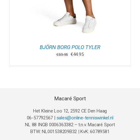
BJÖRN BORG POLO TYLER
Oorspronkelijke
Huidige
€
44.95
€
59.95
prijs
prijs
was:
is:
€59.95.
€44.95.
Macaré Sport
Het Kleine Loo 12, 2592 CE Den Haag
06-57792567 |
sales@online-tenniswinkel.nl
NL 88 INGB 0006363382 – t.n.v. Macaré Sport
BTW: NL001538209B32 | KvK: 60789581