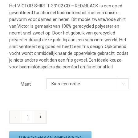
Het VICTOR SHIRT T-33102 CD – RED/BLACK is een goed
geventileerd functioneel badmintonshirt met een unisex-
pasvorm voor dames en heren. Dit mooie zwarte/rode shirt
van Victor is gemaakt van 100% gerecycled polyester en
neemt snel zweet op. Door het gebruik van gerecycled
polyester draagt deze polo bij aan een schonere wereld. Het
shirt ventileert erg goed en heeft een fris design. Opkomend
vocht wordt onmiddellijk naar de oppervlakte gebracht, zodat
je niets anders voelt dan een fris gevoel. Een ideale keuze
voor badmintonspelers die comfort en functionaliteit
Maat

VICTOR
SHIRT
T-
TOEVOEGEN AAN WINKELWAGEN