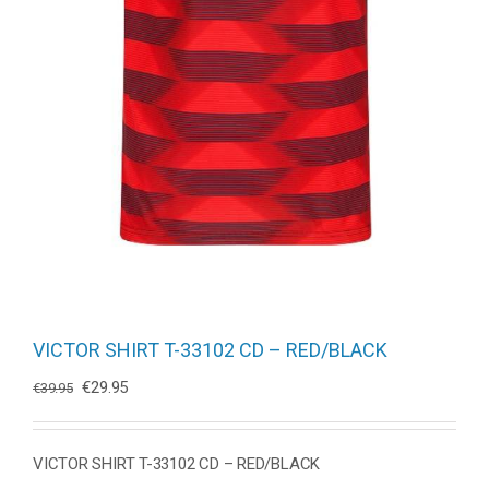
VICTOR SHIRT T-33102 CD – RED/BLACK
Oorspronkelijke
Huidige
€
29.95
€
39.95
prijs
prijs
was:
is:
€39.95.
€29.95.
VICTOR SHIRT T-33102 CD – RED/BLACK