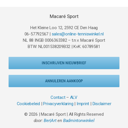
Macaré Sport
Het Kleine Loo 12, 2592 CE Den Haag
06-57792567 |
sales@online-tenniswinkel.nl
NL 88 INGB 0006363382 – t.n.v. Macaré Sport
BTW: NL001538209B32 | KvK: 60789581
INSCHRIJVEN NIEUWBRIEF
ANNULEREN AANKOOP
Contact
–
ALV
Cookiebeleid
|
Privacyverklaring
|
Imprint
|
Disclaimer
© 2026 | Macaré Sport | All Rights Reserved
door:
Ber|Art
en
Badmintonwinkel