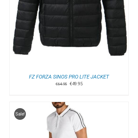
FZ FORZA SINOS PRO LITE JACKET
Oorspronkelijke
Huidige
€
49.95
€
64.95
prijs
prijs
was:
is:
€64.95.
€49.95.
Sale!