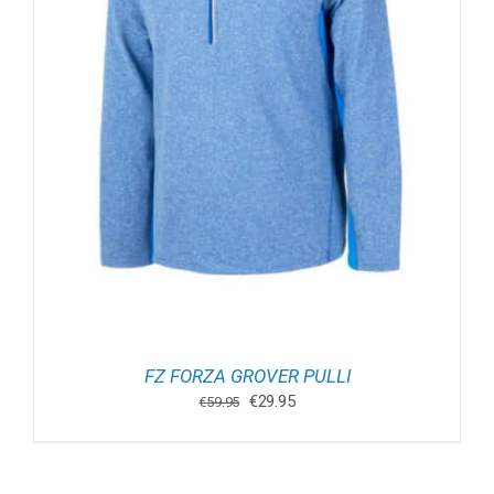
FZ FORZA GROVER PULLI
Oorspronkelijke
Huidige
€
29.95
€
59.95
prijs
prijs
was:
is:
€59.95.
€29.95.