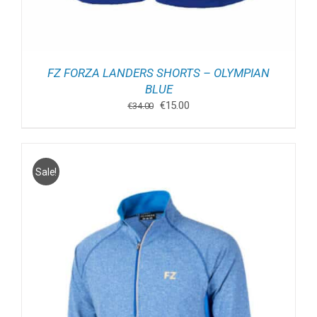
FZ FORZA LANDERS SHORTS – OLYMPIAN
BLUE
Oorspronkelijke
Huidige
€
15.00
€
34.00
prijs
prijs
was:
is:
€34.00.
€15.00.
Sale!