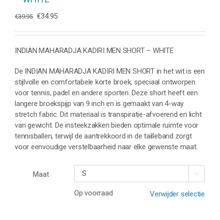
Oorspronkelijke
Huidige
€
34.95
€
39.95
prijs
prijs
was:
is:
€39.95.
€34.95.
INDIAN MAHARADJA KADIRI MEN SHORT – WHITE
De INDIAN MAHARADJA KADIRI MEN SHORT in het wit is een
stijlvolle en comfortabele korte broek, speciaal ontworpen
voor tennis, padel en andere sporten. Deze short heeft een
langere broekspijp van 9 inch en is gemaakt van 4-way
stretch fabric. Dit materiaal is transpiratie-afvoerend en licht
van gewicht. De insteekzakken bieden optimale ruimte voor
tennisballen, terwijl de aantrekkoord in de tailleband zorgt
voor eenvoudige verstelbaarheid naar elke gewenste maat.
Maat

Op voorraad
Verwijder selectie