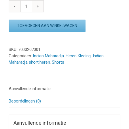
INDIAN
MAHARADJA
KADIRI
TOEVOEGEN AAN WINKELWAGEN
MEN
SHORT
9
INCH
SKU:
7000207001
-
Categorieën:
Indian Maharadja
,
Heren Kleding
,
Indian
WHITE
Maharadja short heren
,
Shorts
aantal
Aanvullende informatie
Beoordelingen (0)
Aanvullende informatie