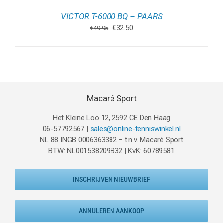
VICTOR T-6000 BQ – PAARS
Oorspronkelijke
Huidige
€
32.50
€
49.95
prijs
prijs
was:
is:
€49.95.
€32.50.
Macaré Sport
Het Kleine Loo 12, 2592 CE Den Haag
06-57792567 |
sales@online-tenniswinkel.nl
NL 88 INGB 0006363382 – t.n.v. Macaré Sport
BTW: NL001538209B32 | KvK: 60789581
INSCHRIJVEN NIEUWBRIEF
ANNULEREN AANKOOP