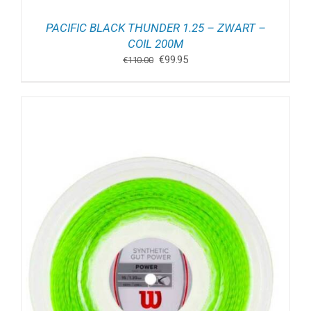
PACIFIC BLACK THUNDER 1.25 – ZWART –
COIL 200M
Oorspronkelijke
Huidige
€
99.95
€
110.00
prijs
prijs
was:
is:
€110.00.
€99.95.