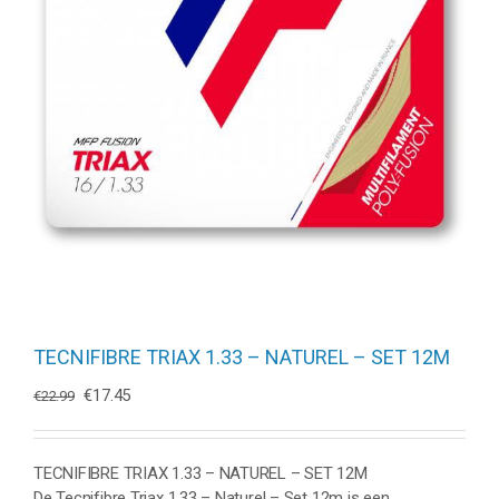
TECNIFIBRE TRIAX 1.33 – NATUREL – SET 12M
Oorspronkelijke
Huidige
€
17.45
€
22.99
prijs
prijs
was:
is:
€22.99.
€17.45.
TECNIFIBRE TRIAX 1.33 – NATUREL – SET 12M
De Tecnifibre Triax 1.33 – Naturel – Set 12m is een