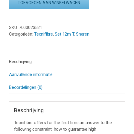
TOEVOEGEN AAN WINKELWAGEN
-
NATUREL
-
SET
SKU:
7000023521
12M
Categorieën:
Tecnifibre
,
Set 12m T
,
Snaren
aantal
Beschrijving
Aanvullende informatie
Beoordelingen (0)
Beschrijving
Tecnifibre offers for the first time an answer to the
following constraint: how to guarantee high