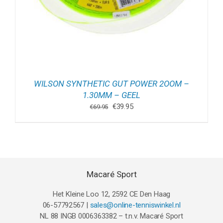
WILSON SYNTHETIC GUT POWER 2OOM –
1.30MM – GEEL
Oorspronkelijke
Huidige
€
39.95
€
69.95
prijs
prijs
was:
is:
€69.95.
€39.95.
Macaré Sport
Het Kleine Loo 12, 2592 CE Den Haag
06-57792567 |
sales@online-tenniswinkel.nl
NL 88 INGB 0006363382 – t.n.v. Macaré Sport