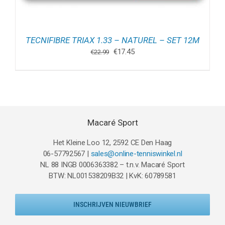
TECNIFIBRE TRIAX 1.33 – NATUREL – SET 12M
Oorspronkelijke
Huidige
€
17.45
€
22.99
prijs
prijs
was:
is:
€22.99.
€17.45.
Macaré Sport
Het Kleine Loo 12, 2592 CE Den Haag
06-57792567 |
sales@online-tenniswinkel.nl
NL 88 INGB 0006363382 – t.n.v. Macaré Sport
BTW: NL001538209B32 | KvK: 60789581
INSCHRIJVEN NIEUWBRIEF