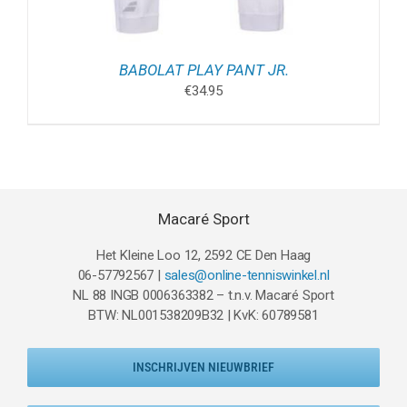
BABOLAT PLAY PANT JR.
€
34.95
Macaré Sport
Het Kleine Loo 12, 2592 CE Den Haag
06-57792567 |
sales@online-tenniswinkel.nl
NL 88 INGB 0006363382 – t.n.v. Macaré Sport
BTW: NL001538209B32 | KvK: 60789581
INSCHRIJVEN NIEUWBRIEF