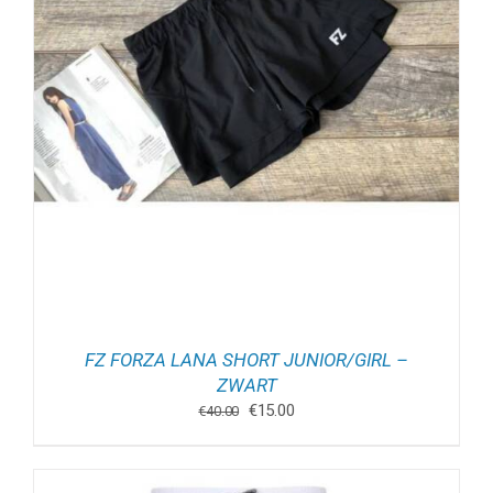
FZ FORZA LANA SHORT JUNIOR/GIRL –
ZWART
Oorspronkelijke
Huidige
€
15.00
€
40.00
prijs
prijs
was:
is:
€40.00.
€15.00.