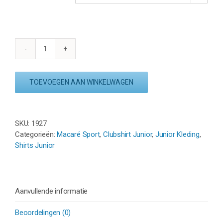
SHIRT
CLUB
RW21
TOEVOEGEN AAN WINKELWAGEN
Jr.
aantal
SKU:
1927
Categorieën:
Macaré Sport
,
Clubshirt Junior
,
Junior Kleding
,
Shirts Junior
Aanvullende informatie
Beoordelingen (0)