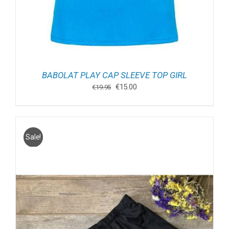
BABOLAT PLAY CAP SLEEVE TOP GIRL
Oorspronkelijke
Huidige
€
15.00
€
19.95
prijs
prijs
was:
is:
€19.95.
€15.00.
Sale!