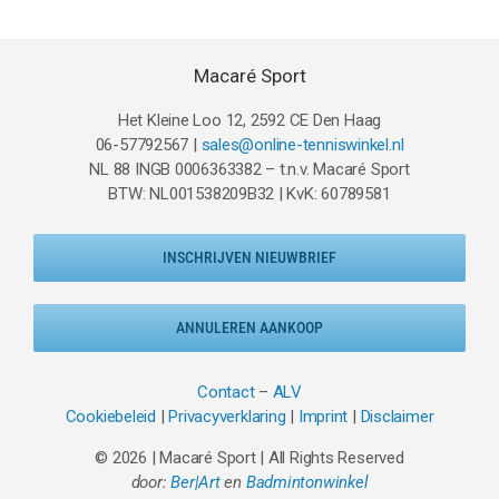
Macaré Sport
Het Kleine Loo 12, 2592 CE Den Haag
06-57792567 |
sales@online-tenniswinkel.nl
NL 88 INGB 0006363382 – t.n.v. Macaré Sport
BTW: NL001538209B32 | KvK: 60789581
INSCHRIJVEN NIEUWBRIEF
ANNULEREN AANKOOP
Contact
–
ALV
Cookiebeleid
|
Privacyverklaring
|
Imprint
|
Disclaimer
© 2026 | Macaré Sport | All Rights Reserved
door:
Ber|Art
en
Badmintonwinkel