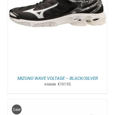
MIZUNO WAVE VOLTAGE – BLACK/SILVER
Oorspronkelijke
Huidige
€
101.95
€
120.00
prijs
prijs
was:
is:
€120.00.
€101.95.
Sale!