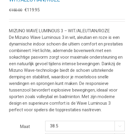
Oorspronkelijke
Huidige
€
119.95
€
150.00
prijs
prijs
was:
is:
€150.00.
€119.95.
MIZUNO WAVE LUMINOUS 3 – WIT/ALEUTIAN/ROZE
De Mizuno Wave Luminous 3 in wit, aleutian en roze is een
dynamische indoor schoen die ultiem comfort en prestaties
combineert. Het lichte, ademende bovenwerk met een
sokachtige pasvorm zorgt voor maximale ondersteuning en
een natuurlijk gevoel tijdens intense bewegingen. Dankzij de
Mizuno Wave-technologie biedt de schoen uitstekende
demping en stabiliteit, waardoor je moeiteloos snelle
wendingen en sprongen kunt maken. De responsieve
tussenzool bevordert explosieve bewegingen, ideaal voor
sporten zoals volleybal en badminton. Met zijn moderne
design en superieure comfort is de Wave Luminous 3
perfect voor spelers die topprestaties nastreven.
Maat
