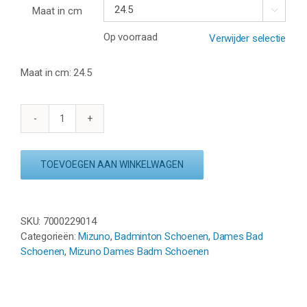
Maat in cm

Op voorraad
Verwijder selectie
Maat in cm: 24.5
MIZUNO
WAVE
LUMINOUS
TOEVOEGEN AAN WINKELWAGEN
3
-
WIT/ALEUTIAN/ROZE
aantal
SKU:
7000229014
Categorieën:
Mizuno
,
Badminton Schoenen
,
Dames Bad
Schoenen
,
Mizuno Dames Badm Schoenen