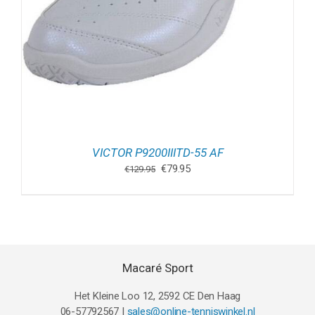
VICTOR P9200IIITD-55 AF
Oorspronkelijke
Huidige
€
79.95
€
129.95
prijs
prijs
was:
is:
€129.95.
€79.95.
Macaré Sport
Het Kleine Loo 12, 2592 CE Den Haag
06-57792567 |
sales@online-tenniswinkel.nl