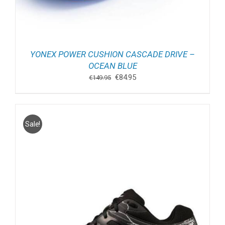
YONEX POWER CUSHION CASCADE DRIVE –
OCEAN BLUE
Oorspronkelijke
Huidige
€
84.95
€
149.95
prijs
prijs
was:
is:
€149.95.
€84.95.
Sale!