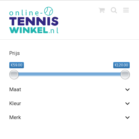
Ga
naar
inhoud
Prijs
€59.00
€120.00
Maat
Kleur
Merk