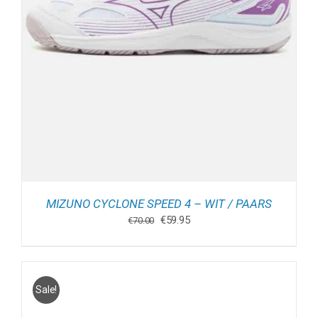
MIZUNO CYCLONE SPEED 4 – WIT / PAARS
Oorspronkelijke
Huidige
€
59.95
€
70.00
prijs
prijs
was:
is:
€70.00.
€59.95.
Sale!