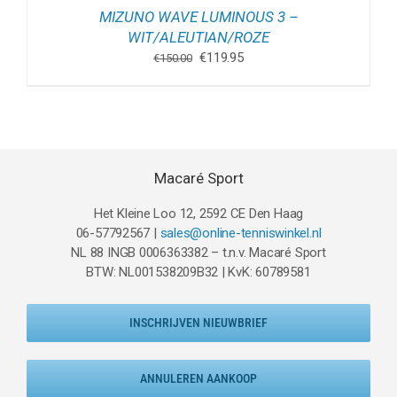
MIZUNO WAVE LUMINOUS 3 –
WIT/ALEUTIAN/ROZE
Oorspronkelijke
Huidige
€
119.95
€
150.00
prijs
prijs
was:
is:
€150.00.
€119.95.
Macaré Sport
Het Kleine Loo 12, 2592 CE Den Haag
06-57792567 |
sales@online-tenniswinkel.nl
NL 88 INGB 0006363382 – t.n.v. Macaré Sport
BTW: NL001538209B32 | KvK: 60789581
INSCHRIJVEN NIEUWBRIEF
ANNULEREN AANKOOP