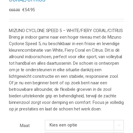
Oorspronkelijke
Huidige
€
54.95
€
65.00
prijs
prijs
was:
is:
€65.00.
€54.95.
MIZUNO CYCLONE SPEED 5 – WHITE/FIERY CORAL/CITRUS
Breng je indoor game naar een hoger niveau met de Mizuno
Cyclone Speed 5, nu beschikbaar in een frisse en levendige
kleurencombinatie van White, Fiery Coral en Citrus. Dit is dé
allround indoorschoen, perfect voor elke sport, van volleybal
tot handbal en alles daartussenin. De schoen is ontworpen
om je te ondersteunen in elke situatie dankzij een
lichtgewicht constructie en een stabiele, responsieve zool.
Of je nu een beginner bent of op zoek bent naar een
betrouwbare allrounder, de flexibele groeven in de zool
bieden uitstekende grip en behendigheid, terwijl de zachte
binnenzool zorgt voor demping en comfort. Focus je volledig
op je prestaties en laat de schoen het werk doen.
Maat
