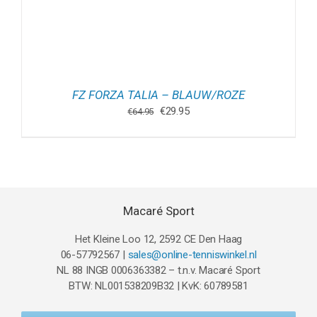
FZ FORZA TALIA – BLAUW/ROZE
Oorspronkelijke
Huidige
€
29.95
€
64.95
prijs
prijs
was:
is:
€64.95.
€29.95.
Macaré Sport
Het Kleine Loo 12, 2592 CE Den Haag
06-57792567 |
sales@online-tenniswinkel.nl
NL 88 INGB 0006363382 – t.n.v. Macaré Sport
BTW: NL001538209B32 | KvK: 60789581