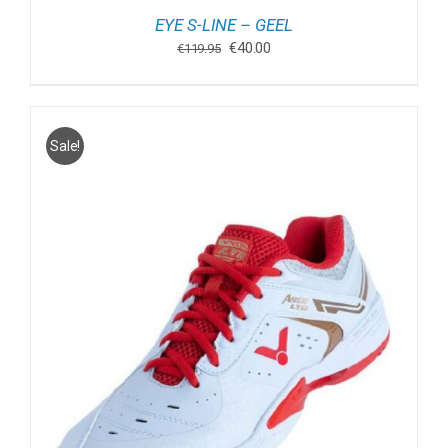
EYE S-LINE – GEEL
Oorspronkelijke
Huidige
€
40.00
€
119.95
prijs
prijs
was:
is:
€119.95.
€40.00.
Sale!