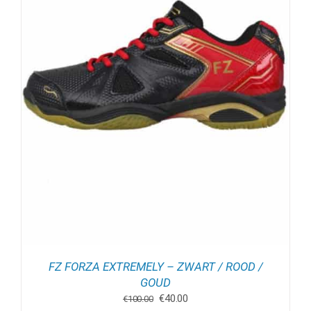
FZ FORZA EXTREMELY – ZWART / ROOD /
GOUD
Oorspronkelijke
Huidige
€
40.00
€
100.00