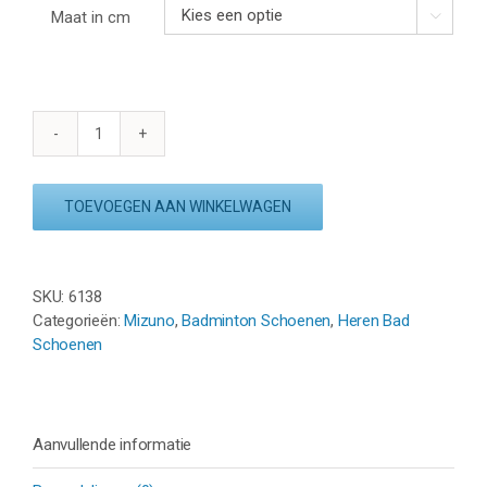
Maat in cm

MIZUNO
CYCLONE
SPEED
TOEVOEGEN AAN WINKELWAGEN
5
-
WHITE/FIERY
CORAL/CITRUS
SKU:
6138
aantal
Categorieën:
Mizuno
,
Badminton Schoenen
,
Heren Bad
Schoenen
Aanvullende informatie