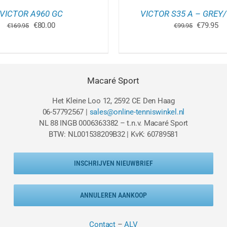
PRODUCTPAGINA
P
VICTOR A960 GC
VICTOR S35 A – GREY
Oorspronkelijke
Huidige
Oorspron
Hu
€
80.00
€
79.95
€
169.95
€
99.95
prijs
prijs
prijs
pri
was:
is:
was:
is:
€169.95.
€80.00.
€99.95.
€7
Macaré Sport
Het Kleine Loo 12, 2592 CE Den Haag
06-57792567 |
sales@online-tenniswinkel.nl
NL 88 INGB 0006363382 – t.n.v. Macaré Sport
BTW: NL001538209B32 | KvK: 60789581
INSCHRIJVEN NIEUWBRIEF
ANNULEREN AANKOOP
Contact
–
ALV