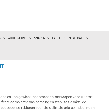
S
ACCESSOIRES
SNAREN
PADEL
PICKLEBALL
IT
che en lichtgewicht indoorschoen, ontworpen voor ultieme
fecte combinatie van demping en stabiliteit dankzij de
et-strepende rubberen zool die optimale grip op indoorvloeren