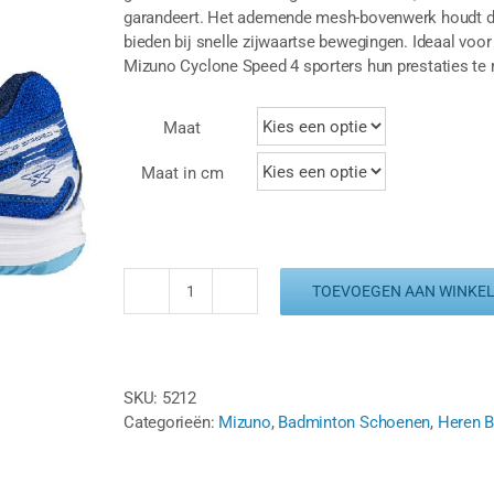
garandeert. Het ademende mesh-bovenwerk houdt de v
bieden bij snelle zijwaartse bewegingen. Ideaal voor
Mizuno Cyclone Speed 4 sporters hun prestaties te
Maat
Maat in cm
TOEVOEGEN AAN WINKE
MIZUNO
CYCLONE
SPEED
4
SKU:
5212
-
Categorieën:
Mizuno
,
Badminton Schoenen
,
Heren 
BLAUW
/
WIT