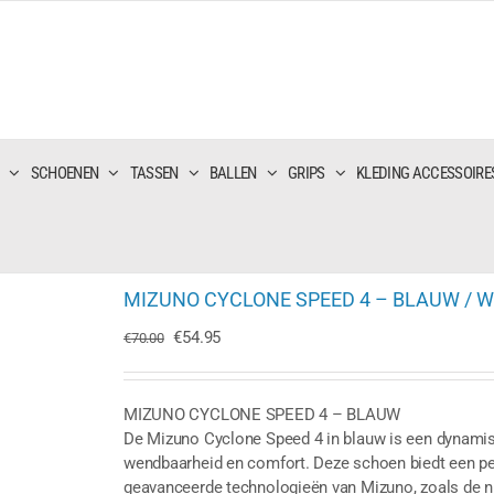
SCHOENEN
TASSEN
BALLEN
GRIPS
KLEDING ACCESSOIRE
MIZUNO CYCLONE SPEED 4 – BLAUW / W
Oorspronkelijke
Huidige
€
54.95
€
70.00
prijs
prijs
was:
is:
€70.00.
€54.95.
MIZUNO CYCLONE SPEED 4 – BLAUW
De Mizuno Cyclone Speed 4 in blauw is een dynamis
wendbaarheid en comfort. Deze schoen biedt een per
geavanceerde technologieën van Mizuno, zoals de ni