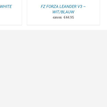
RODUCTPAGINA
/WHITE
FZ FORZA LEANDER V3 –
kelijke
idige
WIT/BLAUW
js
Oorspronkelijke
Huidige
€
44.95
€
89.95
prijs
prijs
9.95.
was:
is:
€89.95.
€44.95.