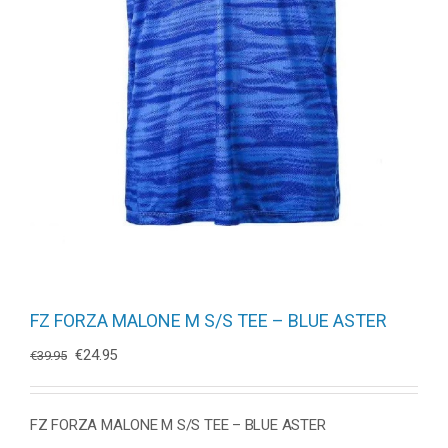
FZ FORZA MALONE M S/S TEE – BLUE ASTER
Oorspronkelijke
Huidige
€
24.95
€
39.95
prijs
prijs
was:
is:
€39.95.
€24.95.
FZ FORZA MALONE M S/S TEE – BLUE ASTER