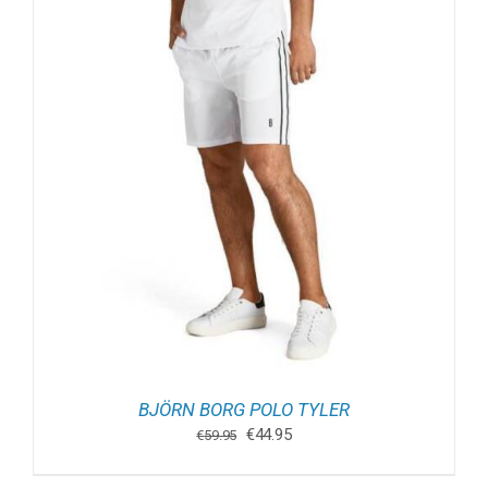
BJÖRN BORG POLO TYLER
Oorspronkelijke
Huidige
€
44.95
€
59.95
prijs
prijs
was:
is: