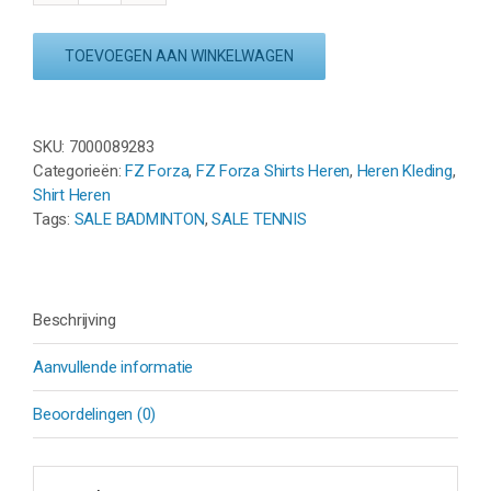
FORZA
MALONE
TOEVOEGEN AAN WINKELWAGEN
M
S/S
TEE
-
SKU:
7000089283
BLUE
Categorieën:
FZ Forza
,
FZ Forza Shirts Heren
,
Heren Kleding
,
ASTER
Shirt Heren
aantal
Tags:
SALE BADMINTON
,
SALE TENNIS
Beschrijving
Aanvullende informatie
Beoordelingen (0)