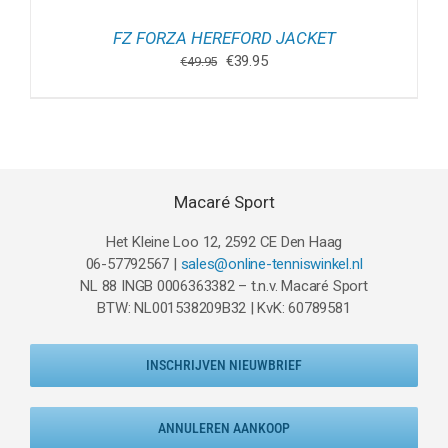
FZ FORZA HEREFORD JACKET
Oorspronkelijke
Huidige
€
39.95
€
49.95
prijs
prijs
was:
is:
€49.95.
€39.95.
Macaré Sport
Het Kleine Loo 12, 2592 CE Den Haag
06-57792567 |
sales@online-tenniswinkel.nl
NL 88 INGB 0006363382 – t.n.v. Macaré Sport
BTW: NL001538209B32 | KvK: 60789581
INSCHRIJVEN NIEUWBRIEF
ANNULEREN AANKOOP