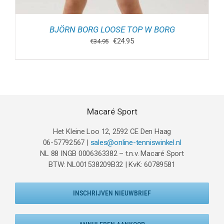
BJÖRN BORG LOOSE TOP W BORG
Oorspronkelijke
Huidige
€
24.95
€
34.95
prijs
prijs
was:
is:
€34.95.
€24.95.
Macaré Sport
Het Kleine Loo 12, 2592 CE Den Haag
06-57792567 |
sales@online-tenniswinkel.nl
NL 88 INGB 0006363382 – t.n.v. Macaré Sport
BTW: NL001538209B32 | KvK: 60789581
INSCHRIJVEN NIEUWBRIEF