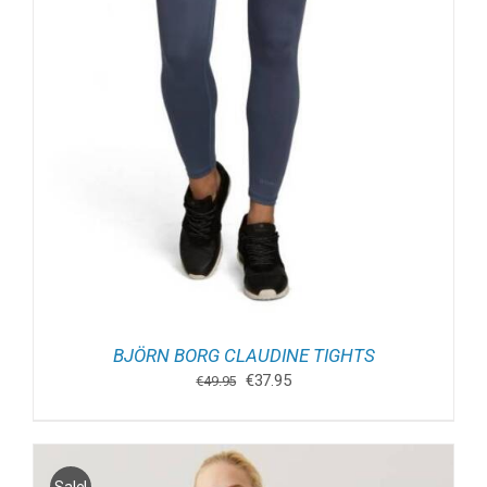
BJÖRN BORG CLAUDINE TIGHTS
Oorspronkelijke
Huidige
€
37.95
€
49.95
prijs
prijs
was:
is:
€49.95.
€37.95.