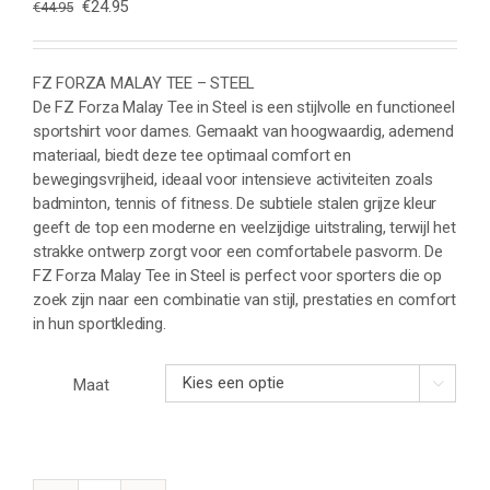
Oorspronkelijke
Huidige
€
24.95
€
44.95
prijs
prijs
was:
is:
€44.95.
€24.95.
FZ FORZA MALAY TEE – STEEL
De FZ Forza Malay Tee in Steel is een stijlvolle en functioneel
sportshirt voor dames. Gemaakt van hoogwaardig, ademend
materiaal, biedt deze tee optimaal comfort en
bewegingsvrijheid, ideaal voor intensieve activiteiten zoals
badminton, tennis of fitness. De subtiele stalen grijze kleur
geeft de top een moderne en veelzijdige uitstraling, terwijl het
strakke ontwerp zorgt voor een comfortabele pasvorm. De
FZ Forza Malay Tee in Steel is perfect voor sporters die op
zoek zijn naar een combinatie van stijl, prestaties en comfort
in hun sportkleding.
Maat
