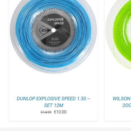
TOEVOEGEN AAN WINKELWAGEN
/
TOEV
DETAILS
DUNLOP EXPLOSIVE SPEED 1.30 –
WILSON
SET 12M
2OO
Oorspronkelijke
Huidige
€
10.00
€
14.99
prijs
prijs
was:
is:
€14.99.
€10.00.