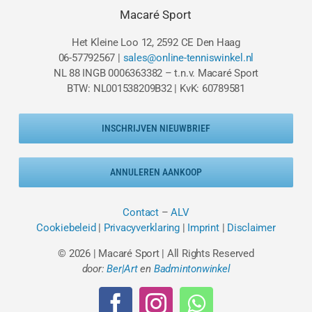
Macaré Sport
Het Kleine Loo 12, 2592 CE Den Haag
06-57792567 |
sales@online-tenniswinkel.nl
NL 88 INGB 0006363382 – t.n.v. Macaré Sport
BTW: NL001538209B32 | KvK: 60789581
INSCHRIJVEN NIEUWBRIEF
ANNULEREN AANKOOP
Contact
–
ALV
Cookiebeleid
|
Privacyverklaring
|
Imprint
|
Disclaimer
© 2026 | Macaré Sport | All Rights Reserved
door:
Ber|Art
en
Badmintonwinkel