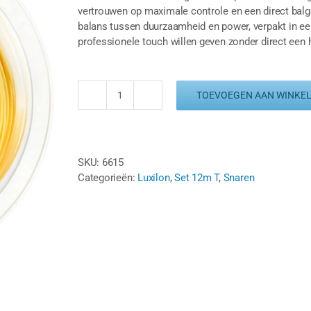
vertrouwen op maximale controle en een direct balge
balans tussen duurzaamheid en power, verpakt in een 
professionele touch willen geven zonder direct een h
TOEVOEGEN AAN WINKE
LUXILON
4G
1.25
-
SKU:
6615
GEEL
Categorieën:
Luxilon
,
Set 12m T
,
Snaren
-
SET
12M
aantal