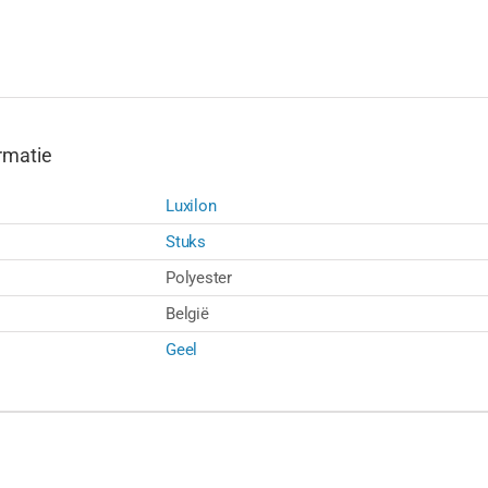
rmatie
Luxilon
Stuks
Polyester
België
Geel