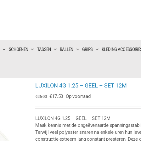
SCHOENEN
TASSEN
BALLEN
GRIPS
KLEDING ACCESSOIRE
LUXILON 4G 1.25 – GEEL – SET 12M
Oorspronkelijke
Huidige
€
17.50
Op voorraad
€
26.00
prijs
prijs
was:
is:
€26.00.
€17.50.
LUXILON 4G 1.25 – GEEL – SET 12M
Maak kennis met de ongeëvenaarde spanningsstabilit
Terwijl veel polyester snaren na enkele uren hun leve
constructie extreem lang constant presteren. Deze g