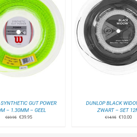
OEGEN AAN WINKELWAGEN
/
TOEVOEGEN AAN WINK
DETAILS
DETAILS
 SYNTHETIC GUT POWER
DUNLOP BLACK WIDOW
M – 1.30MM – GEEL
ZWART – SET 12
Oorspronkelijke
Huidige
Oorspron
Hu
€
39.95
€
10.00
€
69.95
€
14.95
prijs
prijs
prijs
pri
was:
is:
was:
is:
€69.95.
€39.95.
€14.95.
€1