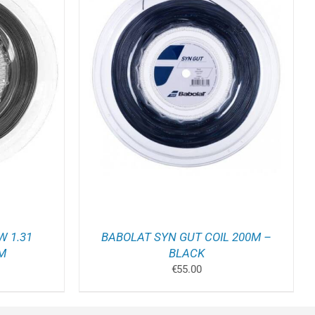
ELWAGEN
/
 1.31
BABOLAT SYN GUT COIL 200M –
M
BLACK
kelijke
idige
€
55.00
js
0.00.