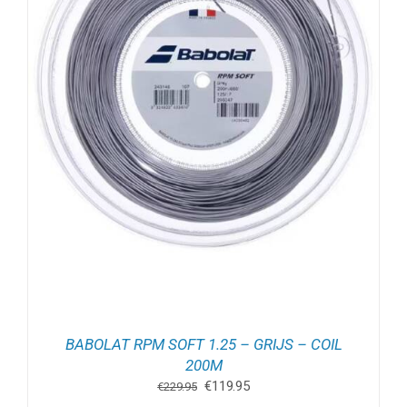
BABOLAT RPM SOFT 1.25 – GRIJS – COIL
200M
Oorspronkelijke
Huidige
€
119.95
€
229.95
prijs
prijs