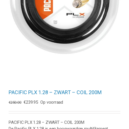
PACIFIC PLX 1.28 – ZWART – COIL 200M
Oorspronkelijke
Huidige
€
239.95
Op voorraad
€
250.00
prijs
prijs
was:
is:
€250.00.
€239.95.
PACIFIC PLX 1.28 – ZWART – COIL 200M
De Pacific PLX 1.28 is een hoogwaardige multifilament