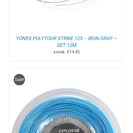
YONEX POLYTOUR STRIKE 125 – IRON GRAY –
SET 12M
Oorspronkelijke
Huidige
€
14.45
€
19.95
prijs
prijs
was:
is:
€19.95.
€14.45.
Sale!