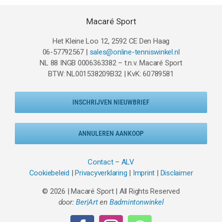
Macaré Sport
Het Kleine Loo 12, 2592 CE Den Haag
06-57792567 |
sales@online-tenniswinkel.nl
NL 88 INGB 0006363382 – t.n.v. Macaré Sport
BTW: NL001538209B32 | KvK: 60789581
INSCHRIJVEN NIEUWBRIEF
ANNULEREN AANKOOP
Contact
–
ALV
Cookiebeleid
|
Privacyverklaring
|
Imprint
|
Disclaimer
© 2026 | Macaré Sport | All Rights Reserved
door:
Ber|Art
en
Badmintonwinkel