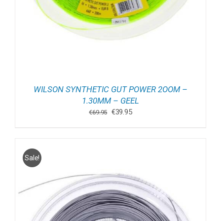
WILSON SYNTHETIC GUT POWER 2OOM –
1.30MM – GEEL
Oorspronkelijke
Huidige
€
39.95
€
69.95
prijs
prijs
was:
is:
€69.95.
€39.95.
Sale!