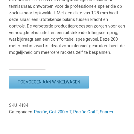
tennissnaar, ontworpen voor de professionele speler die op
zoek is naar topkwaliteit. Met een dikte van 1,28 mm biedt
deze snaar een uitstekende balans tussen kracht en
controle. De verbeterde productieprocessen zorgen voor een
verhoogde elasticiteit en een uitstekende trillingsdemping,
wat bijdraagt aan een comfortabel speelgevoel. Deze 200
meter coil in zwart is ideaal voor intensief gebruik en biedt de
mogelijkheid om meerdere rackets zelf te bespannen.
PACIFIC
PLX
TOEVOEGEN AAN WINKELWAGEN
1.28
-
ZWART
-
SKU:
4184
COIL
Categorieën:
Pacific
,
Coil 200m T
,
Pacific Coil T
,
Snaren
200M
aantal