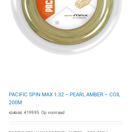
PACIFIC SPIN MAX 1.32 – PEARL AMBER – COIL
200M
Oorspronkelijke
Huidige
€
199.95
Op voorraad
€
240.00
prijs
prijs
was:
is:
€240.00.
€199.95.