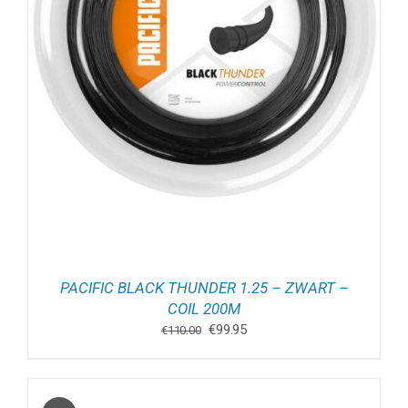
PACIFIC BLACK THUNDER 1.25 – ZWART –
COIL 200M
Oorspronkelijke
Huidige
€
99.95
€
110.00
prijs
prijs
was:
is:
€110.00.
€99.95.