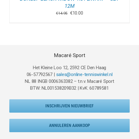
12M
Oorspronkelijke
Huidige
€
10.00
€
14.95
prijs
prijs
was:
is:
€14.95.
€10.00.
Macaré Sport
Het Kleine Loo 12, 2592 CE Den Haag
06-57792567 |
sales@online-tenniswinkel.nl
NL 88 INGB 0006363382 – t.n.v. Macaré Sport
BTW: NL001538209B32 | KvK: 60789581
INSCHRIJVEN NIEUWBRIEF
ANNULEREN AANKOOP