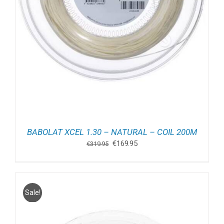
BABOLAT XCEL 1.30 – NATURAL – COIL 200M
Oorspronkelijke
Huidige
€
169.95
€
319.95
prijs
prijs
was:
is:
€319.95.
€169.95.
Sale!