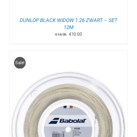
DUNLOP BLACK WIDOW 1.26 ZWART – SET
12M
Oorspronkelijke
Huidige
€
10.00
€
14.95
prijs
prijs
was:
is:
€14.95.
€10.00.
Sale!