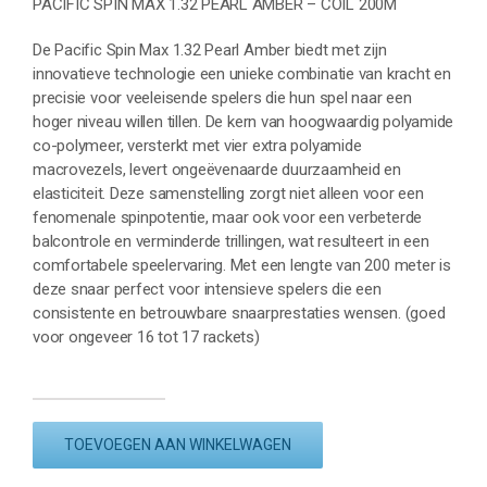
PACIFIC SPIN MAX 1.32 PEARL AMBER – COIL 200M
De Pacific Spin Max 1.32 Pearl Amber biedt met zijn
innovatieve technologie een unieke combinatie van kracht en
precisie voor veeleisende spelers die hun spel naar een
hoger niveau willen tillen. De kern van hoogwaardig polyamide
co-polymeer, versterkt met vier extra polyamide
macrovezels, levert ongeëvenaarde duurzaamheid en
elasticiteit. Deze samenstelling zorgt niet alleen voor een
fenomenale spinpotentie, maar ook voor een verbeterde
balcontrole en verminderde trillingen, wat resulteert in een
comfortabele speelervaring. Met een lengte van 200 meter is
deze snaar perfect voor intensieve spelers die een
consistente en betrouwbare snaarprestaties wensen. (goed
voor ongeveer 16 tot 17 rackets)
PACIFIC
SPIN
TOEVOEGEN AAN WINKELWAGEN
MAX
1.32