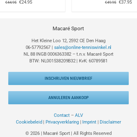
Oorspronkelijke
Huidige
Oorspron
Hu
€
24.95
€
37.95
€
44.95
€
49.95
prijs
prijs
prijs
pri
was:
is:
was:
is:
€44.95.
€24.95.
€49.95.
€3
Macaré Sport
Het Kleine Loo 12, 2592 CE Den Haag
06-57792567 |
sales@online-tenniswinkel.nl
NL 88 INGB 0006363382 – t.n.v. Macaré Sport
BTW: NL001538209B32 | KvK: 60789581
INSCHRIJVEN NIEUWBRIEF
ANNULEREN AANKOOP
Contact
–
ALV
Cookiebeleid
|
Privacyverklaring
|
Imprint
|
Disclaimer
© 2026 | Macaré Sport | All Rights Reserved