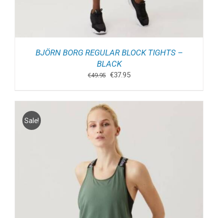
BJÖRN BORG REGULAR BLOCK TIGHTS –
BLACK
Oorspronkelijke
Huidige
€
37.95
€
49.95
prijs
prijs
was:
is:
€49.95.
€37.95.
Sale!