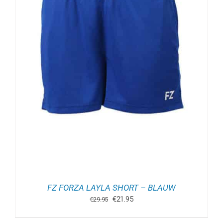
FZ FORZA LAYLA SHORT – BLAUW
Oorspronkelijke
Huidige
€
21.95
€
29.95
prijs
prijs
was:
is: