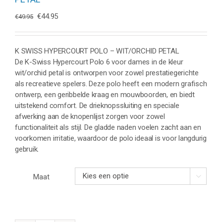
Oorspronkelijke
Huidige
€
44.95
€
49.95
prijs
prijs
was:
is:
€49.95.
€44.95.
K SWISS HYPERCOURT POLO – WIT/ORCHID PETAL
De K-Swiss Hypercourt Polo 6 voor dames in de kleur
wit/orchid petal is ontworpen voor zowel prestatiegerichte
als recreatieve spelers. Deze polo heeft een modern grafisch
ontwerp, een geribbelde kraag en mouwboorden, en biedt
uitstekend comfort. De drieknopssluiting en speciale
afwerking aan de knopenlijst zorgen voor zowel
functionaliteit als stijl. De gladde naden voelen zacht aan en
voorkomen irritatie, waardoor de polo ideaal is voor langdurig
gebruik.
Maat
