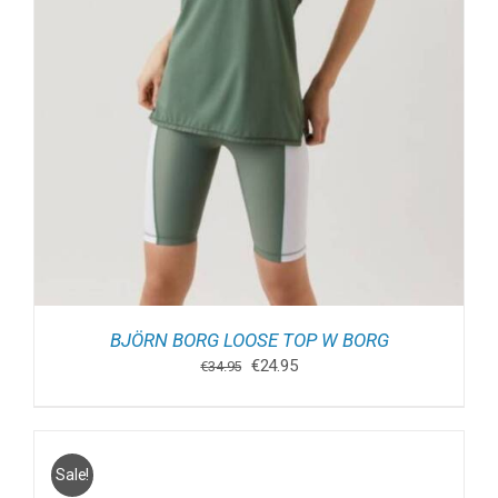
BJÖRN BORG LOOSE TOP W BORG
Oorspronkelijke
Huidige
€
24.95
€
34.95
prijs
prijs
was:
is:
€34.95.
€24.95.
Sale!