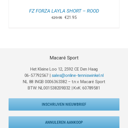
FZ FORZA LAYLA SHORT – ROOD
Oorspronkelijke
Huidige
€
21.95
€
29.95
prijs
prijs
was:
is:
€29.95.
€21.95.
Macaré Sport
Het Kleine Loo 12, 2592 CE Den Haag
06-57792567 |
sales@online-tenniswinkel.nl
NL 88 INGB 0006363382 – t.n.v. Macaré Sport
BTW: NL001538209B32 | KvK: 60789581
INSCHRIJVEN NIEUWBRIEF
ANNULEREN AANKOOP