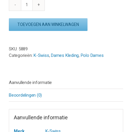
K
SWISS
HYPERCOURT
TOEVOEGEN AAN WINKELWAGEN
POLO
-
WIT/ORCHID
PETAL
SKU:
5889
aantal
Categorieën:
K-Swiss
,
Dames Kleding
,
Polo Dames
Aanvullende informatie
Beoordelingen (0)
Aanvullende informatie
Merk
K-Swiss