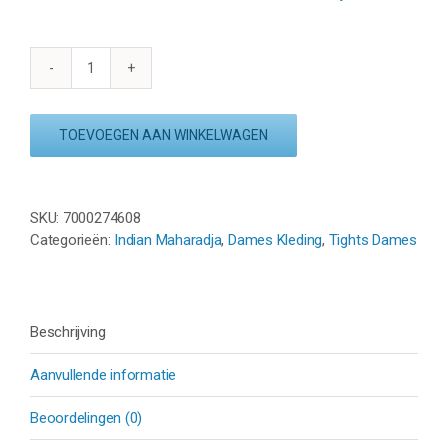
INDIAN
MAHARADJA
PERFORMANCE
TOEVOEGEN AAN WINKELWAGEN
TIGHT
-
NAVY
aantal
SKU:
7000274608
Categorieën:
Indian Maharadja
,
Dames Kleding
,
Tights Dames
Beschrijving
Aanvullende informatie
Beoordelingen (0)