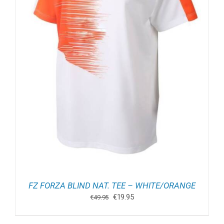
FZ FORZA BLIND NAT. TEE – WHITE/ORANGE
Oorspronkelijke
Huidige
€
19.95
€
49.95
prijs
prijs
was:
is: