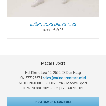
BJÖRN BORG DRESS TESS
Oorspronkelijke
Huidige
€
49.95
€
69.95
prijs
prijs
was:
is:
€69.95.
€49.95.
Macaré Sport
Het Kleine Loo 12, 2592 CE Den Haag
06-57792567 |
sales@online-tenniswinkel.nl
NL 88 INGB 0006363382 – t.n.v. Macaré Sport
BTW: NL001538209B32 | KvK: 60789581
INSCHRIJVEN NIEUWBRIEF