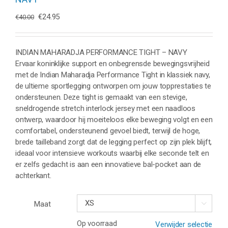
Oorspronkelijke
Huidige
€
24.95
€
40.00
prijs
prijs
was:
is:
€40.00.
€24.95.
INDIAN MAHARADJA PERFORMANCE TIGHT – NAVY
Ervaar koninklijke support en onbegrensde bewegingsvrijheid
met de Indian Maharadja Performance Tight in klassiek navy,
de ultieme sportlegging ontworpen om jouw topprestaties te
ondersteunen. Deze tight is gemaakt van een stevige,
sneldrogende stretch interlock jersey met een naadloos
ontwerp, waardoor hij moeiteloos elke beweging volgt en een
comfortabel, ondersteunend gevoel biedt, terwijl de hoge,
brede tailleband zorgt dat de legging perfect op zijn plek blijft,
ideaal voor intensieve workouts waarbij elke seconde telt en
er zelfs gedacht is aan een innovatieve bal-pocket aan de
achterkant.
Maat

Op voorraad
Verwijder selectie