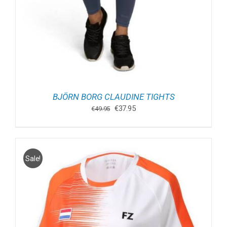
BJÖRN BORG CLAUDINE TIGHTS
Oorspronkelijke
Huidige
€
37.95
€
49.95
prijs
prijs
was:
is:
€49.95.
€37.95.
Sale!