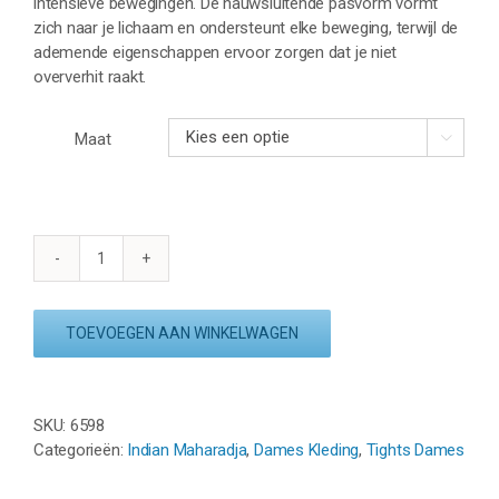
intensieve bewegingen. De nauwsluitende pasvorm vormt
zich naar je lichaam en ondersteunt elke beweging, terwijl de
ademende eigenschappen ervoor zorgen dat je niet
oververhit raakt.
Maat

INDIAN
MAHARADJA
MYSORE
TOEVOEGEN AAN WINKELWAGEN
THERMO
TIGHT
-
BLACK
SKU:
6598
aantal
Categorieën:
Indian Maharadja
,
Dames Kleding
,
Tights Dames