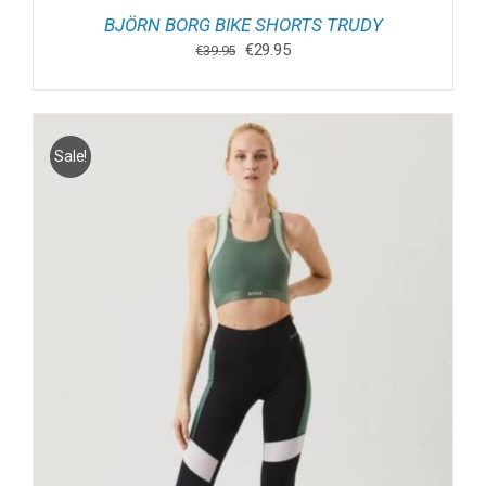
BJÖRN BORG BIKE SHORTS TRUDY
Oorspronkelijke
Huidige
€
29.95
€
39.95
prijs
prijs
was:
is:
€39.95.
€29.95.
Sale!