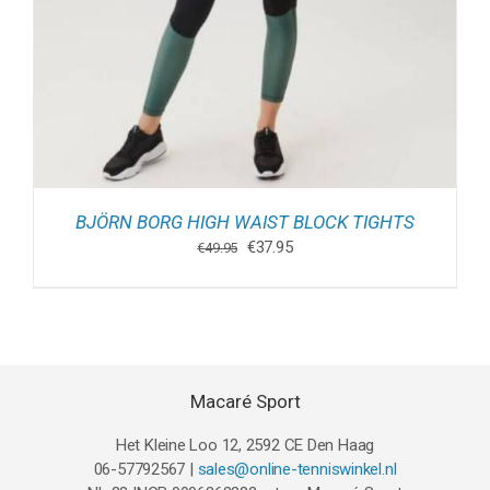
BJÖRN BORG HIGH WAIST BLOCK TIGHTS
Oorspronkelijke
Huidige
€
37.95
€
49.95
prijs
prijs
was:
is:
€49.95.
€37.95.
Macaré Sport
Het Kleine Loo 12, 2592 CE Den Haag
06-57792567 |
sales@online-tenniswinkel.nl