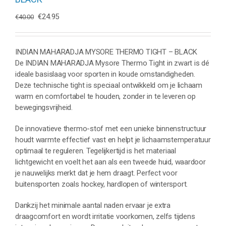
Oorspronkelijke
Huidige
€
24.95
€
40.00
prijs
prijs
was:
is:
€40.00.
€24.95.
INDIAN MAHARADJA MYSORE THERMO TIGHT – BLACK
De INDIAN MAHARADJA Mysore Thermo Tight in zwart is dé
ideale basislaag voor sporten in koude omstandigheden.
Deze technische tight is speciaal ontwikkeld om je lichaam
warm en comfortabel te houden, zonder in te leveren op
bewegingsvrijheid.
De innovatieve thermo-stof met een unieke binnenstructuur
houdt warmte effectief vast en helpt je lichaamstemperatuur
optimaal te reguleren. Tegelijkertijd is het materiaal
lichtgewicht en voelt het aan als een tweede huid, waardoor
je nauwelijks merkt dat je hem draagt. Perfect voor
buitensporten zoals hockey, hardlopen of wintersport.
Dankzij het minimale aantal naden ervaar je extra
draagcomfort en wordt irritatie voorkomen, zelfs tijdens