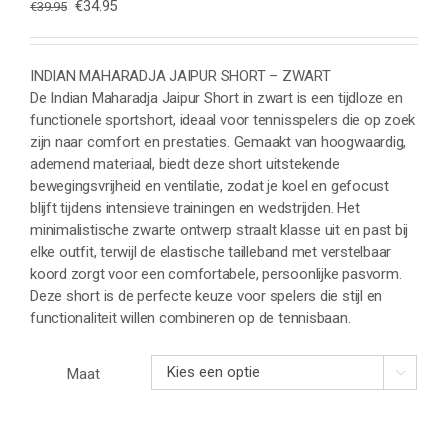
Oorspronkelijke
Huidige
€
34.95
€
39.95
prijs
prijs
was:
is:
€39.95.
€34.95.
INDIAN MAHARADJA JAIPUR SHORT – ZWART
De Indian Maharadja Jaipur Short in zwart is een tijdloze en
functionele sportshort, ideaal voor tennisspelers die op zoek
zijn naar comfort en prestaties. Gemaakt van hoogwaardig,
ademend materiaal, biedt deze short uitstekende
bewegingsvrijheid en ventilatie, zodat je koel en gefocust
blijft tijdens intensieve trainingen en wedstrijden. Het
minimalistische zwarte ontwerp straalt klasse uit en past bij
elke outfit, terwijl de elastische tailleband met verstelbaar
koord zorgt voor een comfortabele, persoonlijke pasvorm.
Deze short is de perfecte keuze voor spelers die stijl en
functionaliteit willen combineren op de tennisbaan.
Maat
