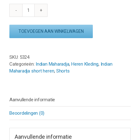
INDIAN
MAHARADJA
JAIPUR
TOEVOEGEN AAN WINKELWAGEN
SHORT
-
ZWART
aantal
SKU:
5324
Categorieën:
Indian Maharadja
,
Heren Kleding
,
Indian
Maharadja short heren
,
Shorts
Aanvullende informatie
Beoordelingen (0)
Aanvullende informatie