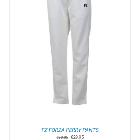
FZ FORZA PERRY PANTS
Oorspronkelijke
Huidige
€
29.95
€
39.95