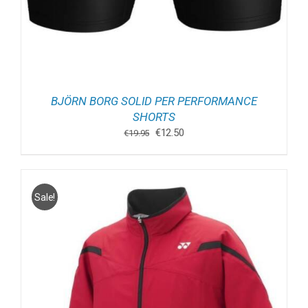
BJÖRN BORG SOLID PER PERFORMANCE
SHORTS
Oorspronkelijke
Huidige
€
12.50
€
19.95
prijs
prijs
was:
is:
€19.95.
€12.50.
Sale!