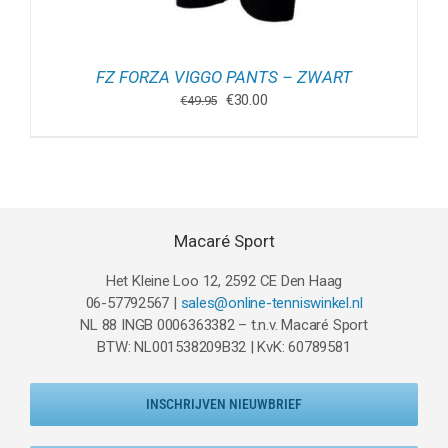
FZ FORZA VIGGO PANTS – ZWART
Oorspronkelijke
Huidige
€
30.00
€
49.95
prijs
prijs
was:
is:
€49.95.
€30.00.
Macaré Sport
Het Kleine Loo 12, 2592 CE Den Haag
06-57792567 |
sales@online-tenniswinkel.nl
NL 88 INGB 0006363382 – t.n.v. Macaré Sport
BTW: NL001538209B32 | KvK: 60789581
INSCHRIJVEN NIEUWBRIEF