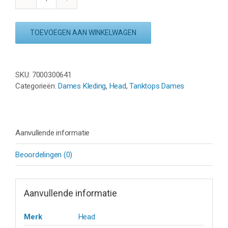
HEAD
EASY
COURT
TOEVOEGEN AAN WINKELWAGEN
TANKTOP
WOMAN
-
WIT
SKU:
7000300641
aantal
Categorieën:
Dames Kleding
,
Head
,
Tanktops Dames
Aanvullende informatie
Beoordelingen (0)
Aanvullende informatie
Merk
Head