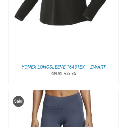
YONEX LONGSLEEVE 16431EX – ZWART
Oorspronkelijke
Huidige
€
29.95
€
59.95
prijs
prijs
was:
is:
€59.95.
€29.95.
Sale!