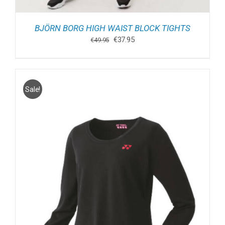
BJÖRN BORG HIGH WAIST BLOCK TIGHTS
Oorspronkelijke
Huidige
€
37.95
€
49.95
prijs
prijs
was:
is:
€49.95.
€37.95.
Sale!