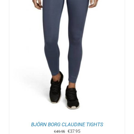
BJÖRN BORG CLAUDINE TIGHTS
Oorspronkelijke
Huidige
€
37.95
€
49.95