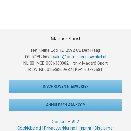
prijs
prijs
was:
is:
€49.95.
€37.95.
Macaré Sport
Het Kleine Loo 12, 2592 CE Den Haag
06-57792567 |
sales@online-tenniswinkel.nl
NL 88 INGB 0006363382 – t.n.v. Macaré Sport
BTW: NL001538209B32 | KvK: 60789581
INSCHRIJVEN NIEUWBRIEF
ANNULEREN AANKOOP
Contact
–
ALV
Cookiebeleid
|
Privacyverklaring
|
Imprint
|
Disclaimer