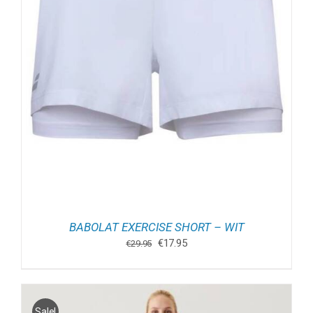
BABOLAT EXERCISE SHORT – WIT
Oorspronkelijke
Huidige
€
17.95
€
29.95
prijs
prijs
was:
is:
€29.95.
€17.95.
Sale!