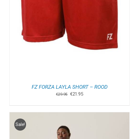
FZ FORZA LAYLA SHORT – ROOD
Oorspronkelijke
Huidige
€
21.95
€
29.95
prijs
prijs
was:
is:
€29.95.
€21.95.
Sale!