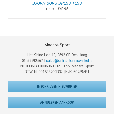
BJÖRN BORG DRESS TESS
Oorspronkelijke
Huidige
€
49.95
€
69.95
prijs
prijs
was:
is:
€69.95.
€49.95.
Macaré Sport
Het Kleine Loo 12, 2592 CE Den Haag
06-57792567 |
sales@online-tenniswinkel.nl
NL 88 INGB 0006363382 – t.n.v. Macaré Sport
BTW: NL001538209B32 | KvK: 60789581
INSCHRIJVEN NIEUWBRIEF
ANNULEREN AANKOOP