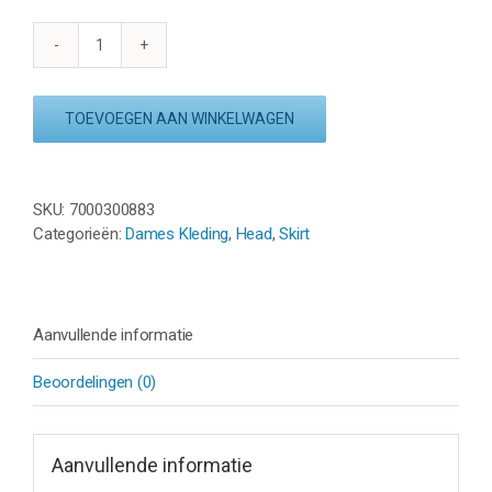
HEAD
EASY
COURT
TOEVOEGEN AAN WINKELWAGEN
SKORT
WOMAN
-
WIT
SKU:
7000300883
aantal
Categorieën:
Dames Kleding
,
Head
,
Skirt
Aanvullende informatie
Beoordelingen (0)
Aanvullende informatie