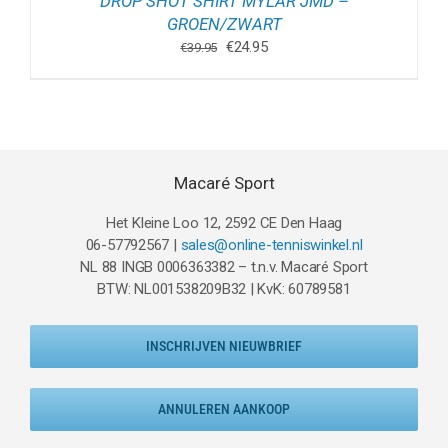
DROP SHOT SHIRT MYLAR JMD –
GROEN/ZWART
Oorspronkelijke
Huidige
€
24.95
€
39.95
prijs
prijs
was:
is:
€39.95.
€24.95.
Macaré Sport
Het Kleine Loo 12, 2592 CE Den Haag
06-57792567 |
sales@online-tenniswinkel.nl
NL 88 INGB 0006363382 – t.n.v. Macaré Sport
BTW: NL001538209B32 | KvK: 60789581
INSCHRIJVEN NIEUWBRIEF
ANNULEREN AANKOOP