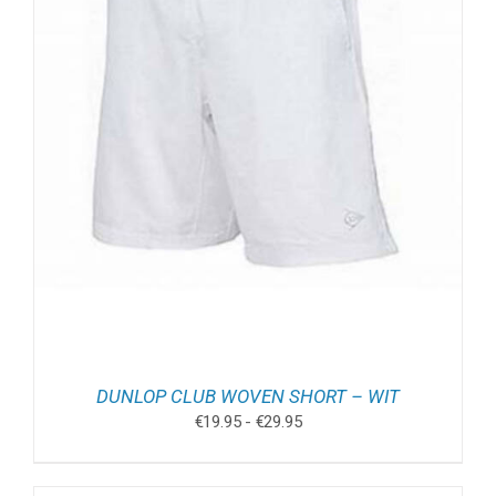
DUNLOP CLUB WOVEN SHORT – WIT
Prijsklasse:
€
19.95
-
€
29.95
€19.95
tot
€29.95