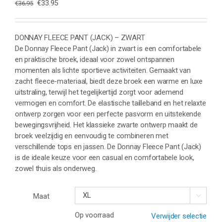
Oorspronkelijke
Huidige
€
33.95
€
36.95
prijs
prijs
was:
is:
€36.95.
€33.95.
DONNAY FLEECE PANT (JACK) – ZWART
De Donnay Fleece Pant (Jack) in zwart is een comfortabele
en praktische broek, ideaal voor zowel ontspannen
momenten als lichte sportieve activiteiten. Gemaakt van
zacht fleece-materiaal, biedt deze broek een warme en luxe
uitstraling, terwijl het tegelijkertijd zorgt voor ademend
vermogen en comfort. De elastische tailleband en het relaxte
ontwerp zorgen voor een perfecte pasvorm en uitstekende
bewegingsvrijheid. Het klassieke zwarte ontwerp maakt de
broek veelzijdig en eenvoudig te combineren met
verschillende tops en jassen. De Donnay Fleece Pant (Jack)
is de ideale keuze voor een casual en comfortabele look,
zowel thuis als onderweg.
Maat

Op voorraad
Verwijder selectie