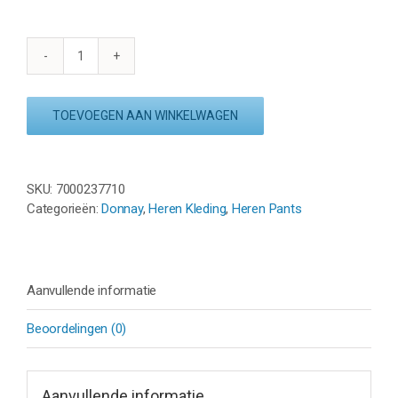
DONNAY
FLEECE
PANT
TOEVOEGEN AAN WINKELWAGEN
(JACK)
-
ZWART
aantal
SKU:
7000237710
Categorieën:
Donnay
,
Heren Kleding
,
Heren Pants
Aanvullende informatie
Beoordelingen (0)
Aanvullende informatie