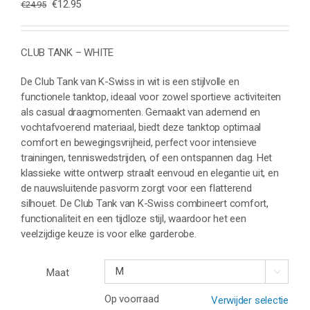
Oorspronkelijke
Huidige
€
12.95
€
24.95
prijs
prijs
was:
is:
€24.95.
€12.95.
CLUB TANK – WHITE
De Club Tank van K-Swiss in wit is een stijlvolle en
functionele tanktop, ideaal voor zowel sportieve activiteiten
als casual draagmomenten. Gemaakt van ademend en
vochtafvoerend materiaal, biedt deze tanktop optimaal
comfort en bewegingsvrijheid, perfect voor intensieve
trainingen, tenniswedstrijden, of een ontspannen dag. Het
klassieke witte ontwerp straalt eenvoud en elegantie uit, en
de nauwsluitende pasvorm zorgt voor een flatterend
silhouet. De Club Tank van K-Swiss combineert comfort,
functionaliteit en een tijdloze stijl, waardoor het een
veelzijdige keuze is voor elke garderobe.
Maat

Op voorraad
Verwijder selectie