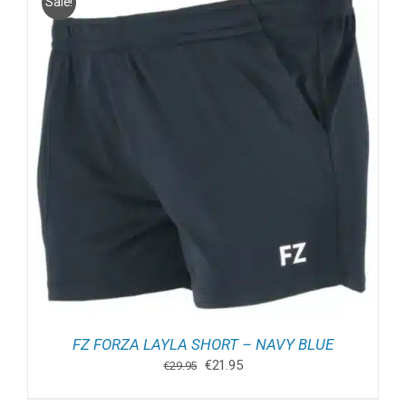
Sale!
FZ FORZA LAYLA SHORT – NAVY BLUE
Oorspronkelijke
Huidige
€
21.95
€
29.95
prijs
prijs
was:
is: