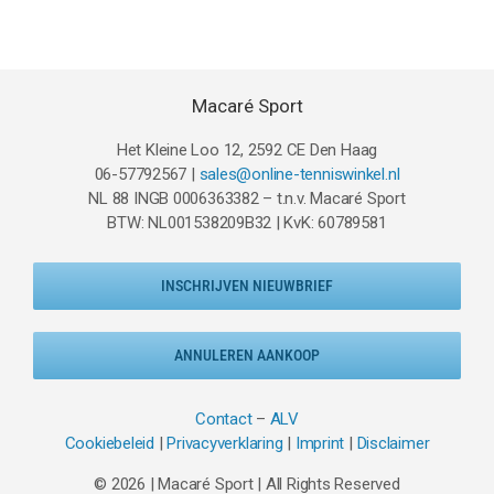
€29.95.
€21.95.
Macaré Sport
Het Kleine Loo 12, 2592 CE Den Haag
06-57792567 |
sales@online-tenniswinkel.nl
NL 88 INGB 0006363382 – t.n.v. Macaré Sport
BTW: NL001538209B32 | KvK: 60789581
INSCHRIJVEN NIEUWBRIEF
ANNULEREN AANKOOP
Contact
–
ALV
Cookiebeleid
|
Privacyverklaring
|
Imprint
|
Disclaimer
© 2026 | Macaré Sport | All Rights Reserved