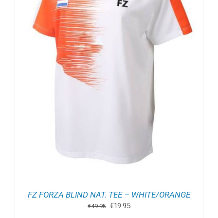
FZ FORZA BLIND NAT. TEE – WHITE/ORANGE
Oorspronkelijke
Huidige
€
19.95
€
49.95
prijs
prijs