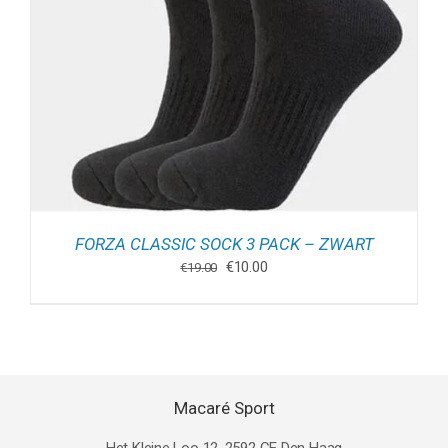
FORZA CLASSIC SOCK 3 PACK – ZWART
Oorspronkelijke
Huidige
€
10.00
€
19.00
prijs
prijs
was:
is:
€19.00.
€10.00.
Macaré Sport