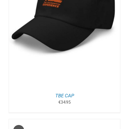
TBE CAP
€
34.95