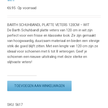
€
6.95
Op voorraad
BARTH SCHUHBANDL PLATTE VETERS 120CM – WIT
De Barth Schuhbandl platte veters van 120 cm in wit zijn
perfect voor een frisse en klassieke look. Ze zijn gemaakt
van hoogwaardig, duurzaam materiaal en bieden een stevige
strik die goed blijft zitten. Met een lengte van 120 cm zijn ze
ideaal voor schoenen met 6 tot 8 veterogen. Geef je
schoenen een nieuwe uitstraling met deze sterke en
slijtvaste veters!
BARTH
SCHUHBANDL
TOEVOEGEN AAN WINKELWAGEN
PLATTE
VETERS
120CM
-
SKU:
5617