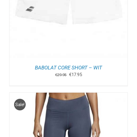
BABOLAT CORE SHORT – WIT
Oorspronkelijke
Huidige
€
17.95
€
29.95
prijs
prijs
was:
is:
€29.95.
€17.95.
Sale!