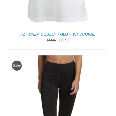
FZ FORZA DUDLEY POLO – WIT/CORAL
Oorspronkelijke
Huidige
€
19.95
€
44.95
prijs
prijs
was:
is:
€44.95.
€19.95.
Sale!