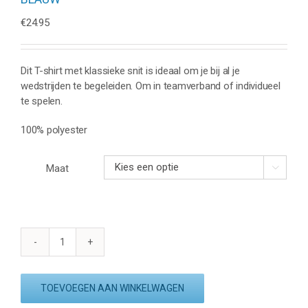
€
24.95
Dit T-shirt met klassieke snit is ideaal om je bij al je
wedstrijden te begeleiden. Om in teamverband of individueel
te spelen.
100% polyester
Maat

BABOLAT
PLAY
CAP
TOEVOEGEN AAN WINKELWAGEN
SLEEVE