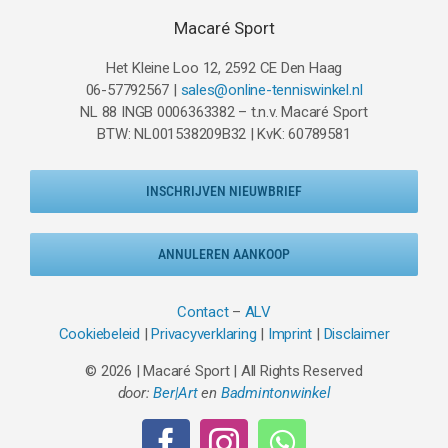
Macaré Sport
Het Kleine Loo 12, 2592 CE Den Haag
06-57792567 |
sales@online-tenniswinkel.nl
NL 88 INGB 0006363382 – t.n.v. Macaré Sport
BTW: NL001538209B32 | KvK: 60789581
INSCHRIJVEN NIEUWBRIEF
ANNULEREN AANKOOP
Contact
–
ALV
Cookiebeleid
|
Privacyverklaring
|
Imprint
|
Disclaimer
© 2026 | Macaré Sport | All Rights Reserved
door:
Ber|Art
en
Badmintonwinkel