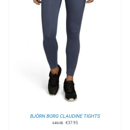
BJÖRN BORG CLAUDINE TIGHTS
Oorspronkelijke
Huidige
€
37.95
€
49.95
prijs
prijs