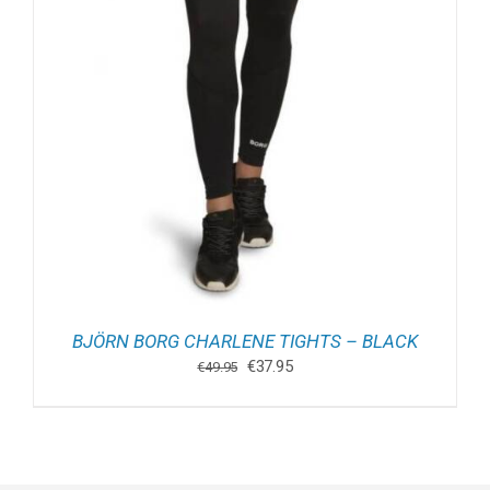
BJÖRN BORG CHARLENE TIGHTS – BLACK
Oorspronkelijke
Huidige
€
37.95
€
49.95
prijs
prijs
was:
is:
€49.95.
€37.95.