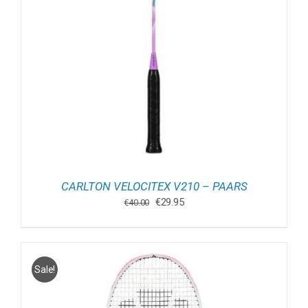
CARLTON VELOCITEX V210 – PAARS
Oorspronkelijke
Huidige
€
29.95
€
40.00
prijs
prijs
was:
is:
€40.00.
€29.95.
Sale!