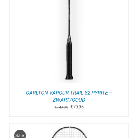
CARLTON VAPOUR TRAIL 82 PYRITE –
ZWART/GOUD
Oorspronkelijke
Huidige
€
79.95
€
149.95
prijs
prijs
was:
is:
€149.95.
€79.95.
Sale!