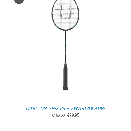
CARLTON GP-X 88 – ZWART/BLAUW
Oorspronkelijke
Huidige
€
99.95
€
159.99
prijs
prijs
was:
is: