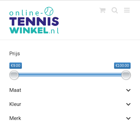
Ga
naar
inhoud
Prijs
€9.00
€100.00
Maat
Kleur
Merk