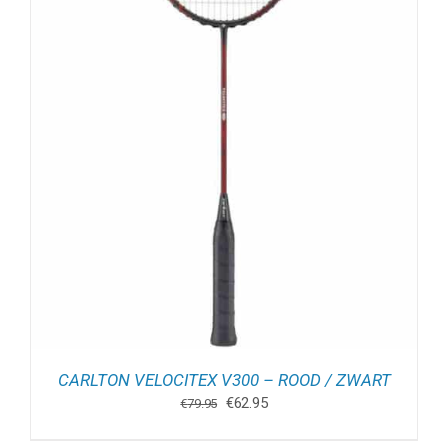
CARLTON VELOCITEX V300 – ROOD / ZWART
Oorspronkelijke
Huidige
€
62.95
€
79.95
prijs
prijs
was:
is: