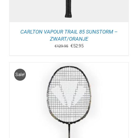
CARLTON VAPOUR TRAIL 85 SUNSTORM –
ZWART/ORANJE
Oorspronkelijke
Huidige
€
52.95
€
129.95
prijs
prijs
was:
is:
€129.95.
€52.95.
Sale!