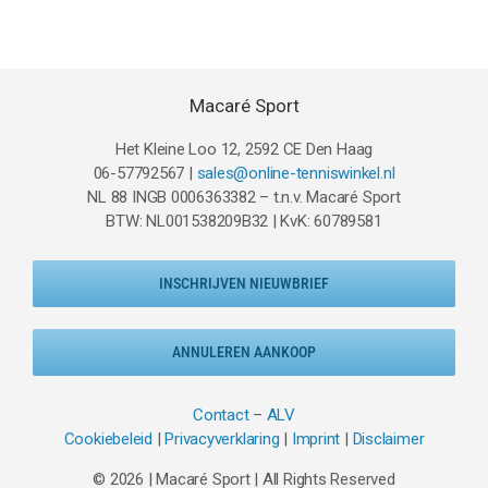
€79.95.
€62.95.
Macaré Sport
Het Kleine Loo 12, 2592 CE Den Haag
06-57792567 |
sales@online-tenniswinkel.nl
NL 88 INGB 0006363382 – t.n.v. Macaré Sport
BTW: NL001538209B32 | KvK: 60789581
INSCHRIJVEN NIEUWBRIEF
ANNULEREN AANKOOP
Contact
–
ALV
Cookiebeleid
|
Privacyverklaring
|
Imprint
|
Disclaimer
© 2026 | Macaré Sport | All Rights Reserved