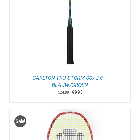
CARLTON TRU-STORM SSx 2.0 –
BLAUW/GROEN
Oorspronkelijke
Huidige
€
9.95
€
24.99
prijs
prijs
was:
is:
€24.99.
€9.95.
Sale!