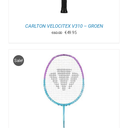
CARLTON VELOCITEX V310 – GROEN
Oorspronkelijke
Huidige
€
49.95
€
60.00
prijs
prijs
was:
is:
€60.00.
€49.95.
Sale!