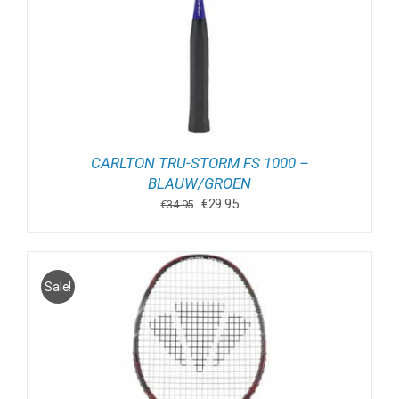
CARLTON TRU-STORM FS 1000 –
BLAUW/GROEN
Oorspronkelijke
Huidige
€
29.95
€
34.95
prijs
prijs
was:
is:
€34.95.
€29.95.
Sale!