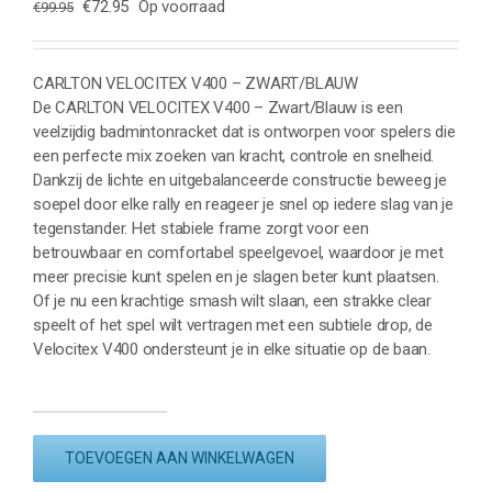
Oorspronkelijke
Huidige
€
72.95
Op voorraad
€
99.95
prijs
prijs
was:
is:
€99.95.
€72.95.
CARLTON VELOCITEX V400 – ZWART/BLAUW
De CARLTON VELOCITEX V400 – Zwart/Blauw is een
veelzijdig badmintonracket dat is ontworpen voor spelers die
een perfecte mix zoeken van kracht, controle en snelheid.
Dankzij de lichte en uitgebalanceerde constructie beweeg je
soepel door elke rally en reageer je snel op iedere slag van je
tegenstander. Het stabiele frame zorgt voor een
betrouwbaar en comfortabel speelgevoel, waardoor je met
meer precisie kunt spelen en je slagen beter kunt plaatsen.
Of je nu een krachtige smash wilt slaan, een strakke clear
speelt of het spel wilt vertragen met een subtiele drop, de
Velocitex V400 ondersteunt je in elke situatie op de baan.
CARLTON
VELOCITEX
TOEVOEGEN AAN WINKELWAGEN
V400