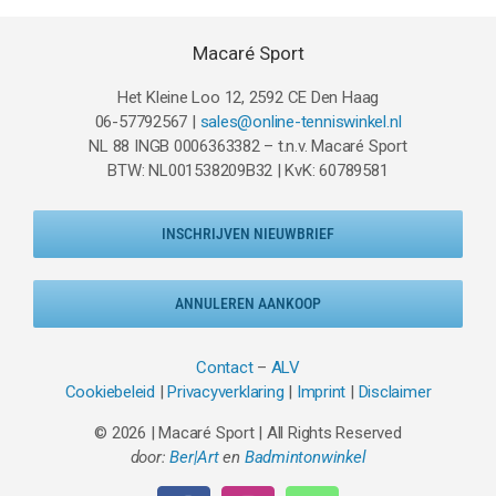
Macaré Sport
Het Kleine Loo 12, 2592 CE Den Haag
06-57792567 |
sales@online-tenniswinkel.nl
NL 88 INGB 0006363382 – t.n.v. Macaré Sport
BTW: NL001538209B32 | KvK: 60789581
INSCHRIJVEN NIEUWBRIEF
ANNULEREN AANKOOP
Contact
–
ALV
Cookiebeleid
|
Privacyverklaring
|
Imprint
|
Disclaimer
© 2026 | Macaré Sport | All Rights Reserved
door:
Ber|Art
en
Badmintonwinkel