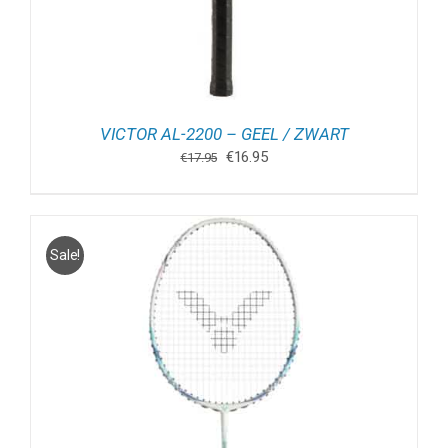
VICTOR AL-2200 – GEEL / ZWART
Oorspronkelijke
Huidige
€
16.95
€
17.95
prijs
prijs
was:
is:
€17.95.
€16.95.
Sale!