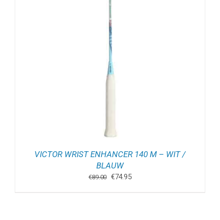
VICTOR WRIST ENHANCER 140 M – WIT /
BLAUW
Oorspronkelijke
Huidige
€
74.95
€
89.00
prijs
prijs
was:
is:
€89.00.
€74.95.