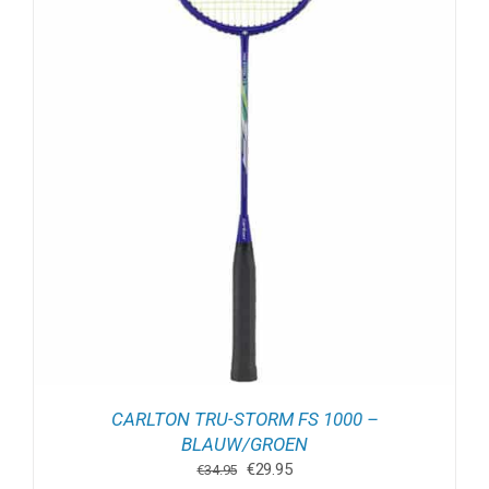
CARLTON TRU-STORM FS 1000 –
BLAUW/GROEN
Oorspronkelijke
Huidige
€
29.95
€
34.95