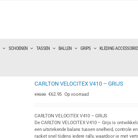
SCHOENEN
TASSEN
BALLEN
GRIPS
KLEDING ACCESSOIRE
CARLTON VELOCITEX V410 – GRIJS
Oorspronkelijke
Huidige
€
62.95
Op voorraad
€
90.00
prijs
prijs
was:
is:
€90.00.
€62.95.
CARLTON VELOCITEX V410 – GRIJS
De CARLTON VELOCITEX V410 – Grijs is ontwikkeld 
een uitstekende balans tussen snelheid, controle en 
racket snel tijdens iedere rally, waardoor je met ve