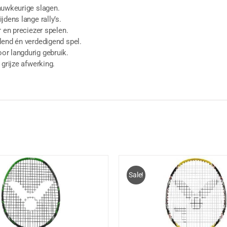
auwkeurige slagen.
jdens lange rally’s.
r en preciezer spelen.
lend én verdedigend spel.
r langdurig gebruik.
 grijze afwerking.
Sale!