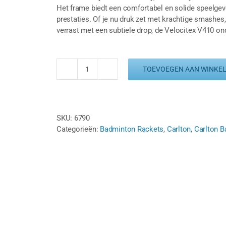
Het frame biedt een comfortabel en solide speelgevo
prestaties. Of je nu druk zet met krachtige smashes,
verrast met een subtiele drop, de Velocitex V410 onde
TOEVOEGEN AAN WINKE
CARLTON
VELOCITEX
V410
-
SKU:
6790
GRIJS
Categorieën:
Badminton Rackets
,
Carlton
,
Carlton 
aantal