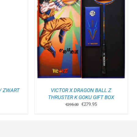
ELWAGEN
/
 / ZWART
VICTOR X DRAGON BALL Z
kelijke
idige
THRUSTER K GOKU GIFT BOX
js
Oorspronkelijke
Huidige
€
279.95
€
295.00
prijs
prijs
6.95.
was:
is:
€295.00.
€279.95.