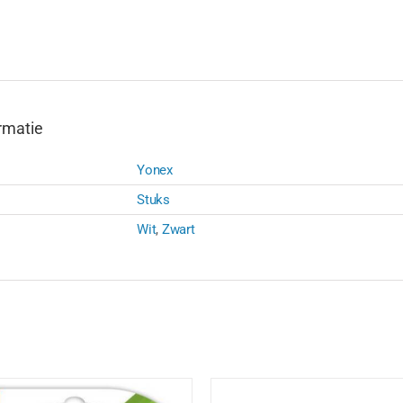
-
ZWART
|
WIT
aantal
rmatie
Yonex
Stuks
Wit
,
Zwart