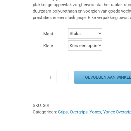
plakkerige oppervlak zorgt ervoor dat het racket stevi
duurzaam polyurethaan en voorzien van goede vochta
prestaties in een slank jasje. Elke verpakking bevat d
Maat
Kleur
TOEVOEGEN AAN WINKE
YONEX
ULTRA
THIN
GRAP
SKU:
301
AC130
Categorieën:
Grips
,
Overgrips
,
Yonex
,
Yonex Overgri
-
3
PACK