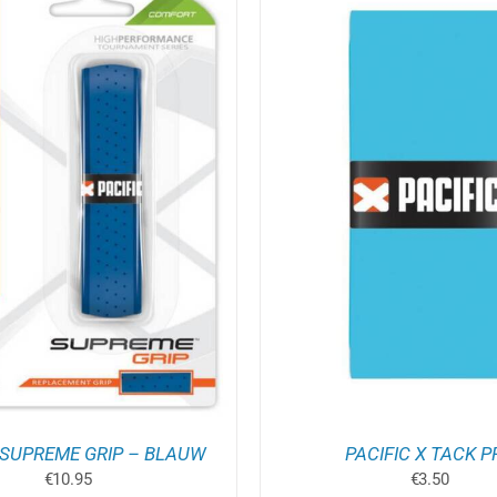
OEGEN AAN WINKELWAGEN
/
D
OPTIES SELECTEREN
DETAILS
P
H
M
V
D
O
K
G
W
O
D
P
 SUPREME GRIP – BLAUW
PACIFIC X TACK P
€
10.95
€
3.50