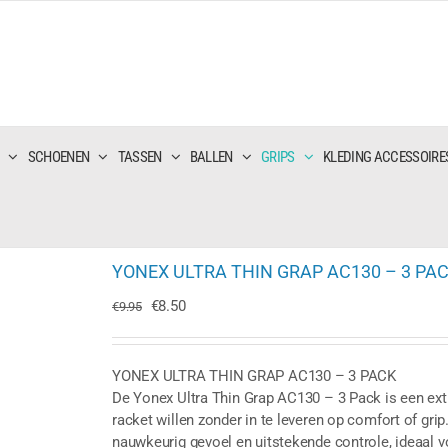
SCHOENEN
TASSEN
BALLEN
GRIPS
KLEDING ACCESSOIRE
YONEX ULTRA THIN GRAP AC130 – 3 PAC
Oorspronkelijke
Huidige
€
8.50
€
9.95
prijs
prijs
was:
is:
€9.95.
€8.50.
YONEX ULTRA THIN GRAP AC130 – 3 PACK
De Yonex Ultra Thin Grap AC130 – 3 Pack is een extr
racket willen zonder in te leveren op comfort of gri
nauwkeurig gevoel en uitstekende controle, ideaal v