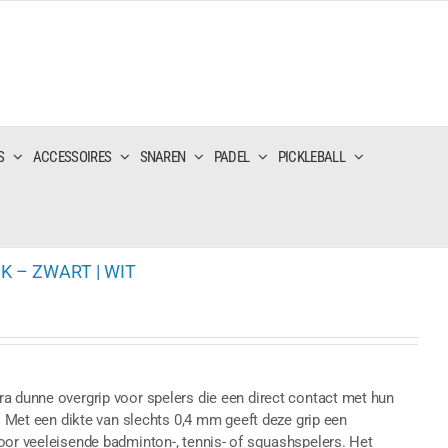
S
ACCESSOIRES
SNAREN
PADEL
PICKLEBALL
K – ZWART | WIT
a dunne overgrip voor spelers die een direct contact met hun
p. Met een dikte van slechts 0,4 mm geeft deze grip een
oor veeleisende badminton-, tennis- of squashspelers. Het