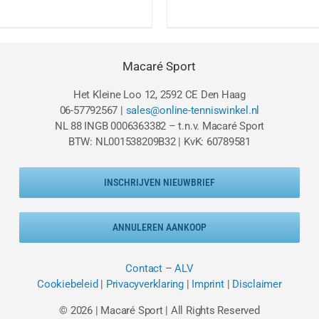
Macaré Sport
Het Kleine Loo 12, 2592 CE Den Haag
06-57792567 |
sales@online-tenniswinkel.nl
NL 88 INGB 0006363382 – t.n.v. Macaré Sport
BTW: NL001538209B32 | KvK: 60789581
INSCHRIJVEN NIEUWBRIEF
ANNULEREN AANKOOP
Contact
–
ALV
Cookiebeleid
|
Privacyverklaring
|
Imprint
|
Disclaimer
© 2026 | Macaré Sport | All Rights Reserved