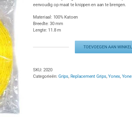
eenvoudig op maat te knippen en aan te brengen.
Materiaal: 100% Katoen
Breedte: 30 mm
Lengte: 11.8 m
TOEVOEGEN AAN WINKE
YONEX
TOWEL
GRIP
AC402
SKU:
2020
-
Categorieën:
Grips
,
Replacement Grips
,
Yonex
,
Yone
GEEL
(11.8
M)
aantal