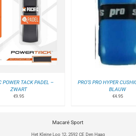
OEGEN AAN WINKELWAGEN
/
TOEVOEGEN AAN WINK
DETAILS
DETAILS
C POWER TACK PADEL –
PRO’S PRO HYPER CUSHI
ZWART
BLAUW
€
9.95
€
4.95
Macaré Sport
Het Kleine Loo 12, 2592 CE Den Haag