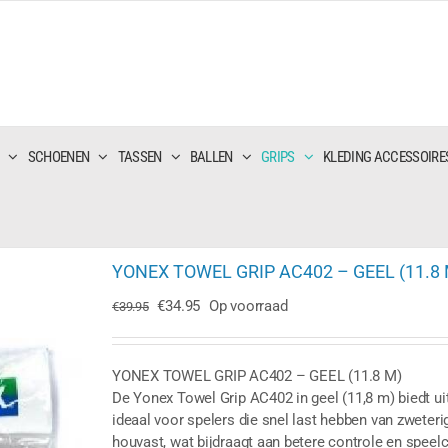
SCHOENEN
TASSEN
BALLEN
GRIPS
KLEDING ACCESSOIRE
YONEX TOWEL GRIP AC402 – GEEL (11.8 
Oorspronkelijke
Huidige
€
34.95
Op voorraad
€
39.95
prijs
prijs
was:
is:
€39.95.
€34.95.
YONEX TOWEL GRIP AC402 – GEEL (11.8 M)
De Yonex Towel Grip AC402 in geel (11,8 m) biedt u
ideaal voor spelers die snel last hebben van zweterig
houvast, wat bijdraagt aan betere controle en spee