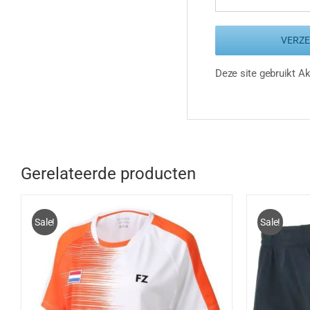
Deze site gebruikt 
Gerelateerde producten
Sale!
Sale!
DIT
OPTIES SELECTEREN
/
DETAILS