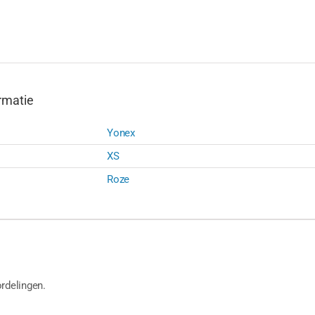
rmatie
Yonex
XS
Roze
rdelingen.