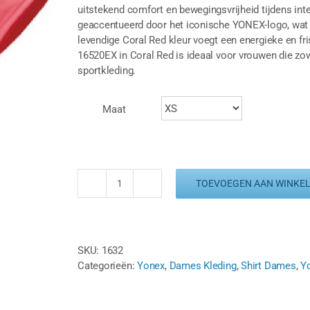
uitstekend comfort en bewegingsvrijheid tijdens in
geaccentueerd door het iconische YONEX-logo, wat z
levendige Coral Red kleur voegt een energieke en fr
16520EX in Coral Red is ideaal voor vrouwen die zo
sportkleding.
Maat
TOEVOEGEN AAN WINKE
YONEX
T-
SHIRT
LADY
SKU:
1632
16520EX
Categorieën:
Yonex
,
Dames Kleding
,
Shirt Dames
,
Y
CORAL
RED
aantal