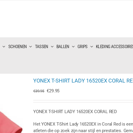
SCHOENEN
TASSEN
BALLEN
GRIPS
KLEDING ACCESSOIRE
YONEX T-SHIRT LADY 16520EX CORAL R
Oorspronkelijke
Huidige
€
29.95
€
39.95
prijs
prijs
was:
is:
€39.95.
€29.95.
YONEX T-SHIRT LADY 16520EX CORAL RED
Het YONEX T-Shirt Lady 16520EX in Coral Red is een 
atleten die op zoek zijn naar stijl en prestaties. Ge