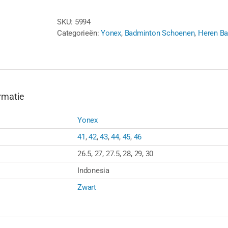
-
SKU:
5994
ZWART/GROEN
Categorieën:
Yonex
,
Badminton Schoenen
,
Heren B
aantal
rmatie
Yonex
41
,
42
,
43
,
44
,
45
,
46
26.5, 27, 27.5, 28, 29, 30
Indonesia
Zwart