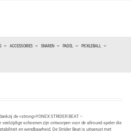
S
ACCESSOIRES
SNAREN
PADEL
PICKLEBALL
g dankzij de <strong>YONEX STRIDER BEAT –
lzijdige schoenen zijn ontworpen voor de allround speler die
tabiliteit en wendbaarheid. De Strider Beat is uitgerust met