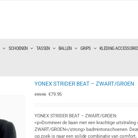
SCHOENEN
TASSEN
BALLEN
GRIPS
KLEDING ACCESSOIRE
YONEX STRIDER BEAT – ZWART/GROEN
Oorspronkelijke
Huidige
€
79.95
€
99.95
prijs
prijs
was:
is:
€99.95.
€79.95.
YONEX STRIDER BEAT – ZWART/GROEN
<p>Domineer de baan met een krachtige uitstralin
ZWART/GROEN</strong> badmintonschoenen. Deze vee
op zoek is naar een solide combinatie van comfort, s