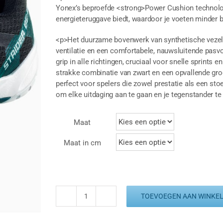
Yonex’s beproefde <strong>Power Cushion technolog
energieteruggave biedt, waardoor je voeten minder b
<p>Het duurzame bovenwerk van synthetische vezel
ventilatie en een comfortabele, nauwsluitende pasv
grip in alle richtingen, cruciaal voor snelle sprints
strakke combinatie van zwart en een opvallende gr
perfect voor spelers die zowel prestatie als een stoe
om elke uitdaging aan te gaan en je tegenstander te
Maat
Maat in cm
TOEVOEGEN AAN WINKE
YONEX
STRIDER
BEAT