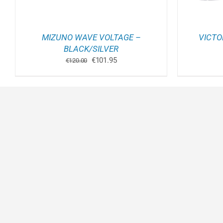
WORDEN
OP
DE
INA
PRODUCTPAGINA
MIZUNO WAVE VOLTAGE –
VICTO
BLACK/SILVER
Oorspronkelijke
Huidige
€
101.95
€
120.00
prijs
prijs
was:
is:
€120.00.
€101.95.