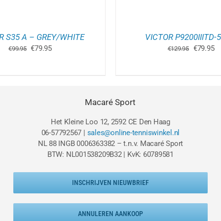
WORDEN
W
OP
O
DE
D
PRODUCTPAGINA
P
R S35 A – GREY/WHITE
VICTOR P9200IIITD-5
Oorspronkelijke
Huidige
Oorspron
Hu
€
79.95
€
79.95
€
99.95
€
129.95
prijs
prijs
prijs
pr
was:
is:
was:
is
€99.95.
€79.95.
€129.95.
€7
Macaré Sport
Het Kleine Loo 12, 2592 CE Den Haag
06-57792567 |
sales@online-tenniswinkel.nl
NL 88 INGB 0006363382 – t.n.v. Macaré Sport
BTW: NL001538209B32 | KvK: 60789581
INSCHRIJVEN NIEUWBRIEF
ANNULEREN AANKOOP