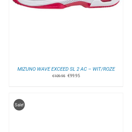
MIZUNO WAVE EXCEED SL 2 AC – WIT/ROZE
Oorspronkelijke
Huidige
€
99.95
€
109.95
prijs
prijs
was:
is:
€109.95.
€99.95.
Sale!