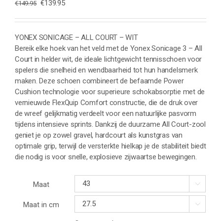
Oorspronkelijke
Huidige
€
139.95
€
149.95
prijs
prijs
was:
is:
€149.95.
€139.95.
YONEX SONICAGE – ALL COURT – WIT
Bereik elke hoek van het veld met de Yonex Sonicage 3 – All
Court in helder wit, de ideale lichtgewicht tennisschoen voor
spelers die snelheid en wendbaarheid tot hun handelsmerk
maken. Deze schoen combineert de befaamde Power
Cushion technologie voor superieure schokabsorptie met de
vernieuwde FlexQuip Comfort constructie, die de druk over
de wreef gelijkmatig verdeelt voor een natuurlijke pasvorm
tijdens intensieve sprints. Dankzij de duurzame All Court-zool
geniet je op zowel gravel, hardcourt als kunstgras van
optimale grip, terwijl de versterkte hielkap je de stabiliteit biedt
die nodig is voor snelle, explosieve zijwaartse bewegingen.
Maat

Maat in cm
