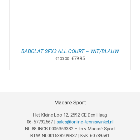
BABOLAT SFX3 ALL COURT – WIT/BLAUW
Oorspronkelijke
Huidige
€
79.95
€
100.00
prijs
prijs
was:
is:
€100.00.
€79.95.
Macaré Sport
Het Kleine Loo 12, 2592 CE Den Haag
06-57792567 |
sales@online-tenniswinkel.nl
NL 88 INGB 0006363382 – t.n.v. Macaré Sport
BTW: NL001538209B32 | KvK: 60789581