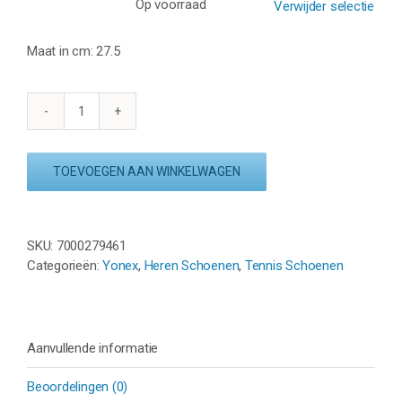
Op voorraad
Verwijder selectie
Maat in cm: 27.5
YONEX
SONICAGE
-
TOEVOEGEN AAN WINKELWAGEN
ALL
COURT
-
WIT
SKU:
7000279461
aantal
Categorieën:
Yonex
,
Heren Schoenen
,
Tennis Schoenen
Aanvullende informatie
Beoordelingen (0)