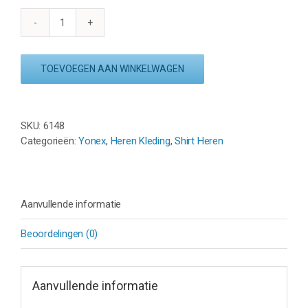
YONEX
SHIRT
16746EX
TOEVOEGEN AAN WINKELWAGEN
-
BLUEBERRY
aantal
SKU:
6148
Categorieën:
Yonex
,
Heren Kleding
,
Shirt Heren
Aanvullende informatie
Beoordelingen (0)
Aanvullende informatie