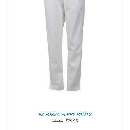
FZ FORZA PERRY PANTS
Oorspronkelijke
Huidige
€
29.95
€
39.95
prijs
prijs