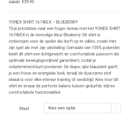
Oorspronkelijke
Huidige
€
39.95
€
45.00
prijs
prijs
was:
is:
€45.00.
€39.95.
YONEX SHIRT 16746EX – BLUEBERRY
Til je prestaties naar een hoger niveau met het YONEX SHIRT
16746EX in de levendige kleur Blueberry. Dit shirt is
ontworpen voor de speler die durft op te vallen, zowel met
zijn spel als met zijn uitstraling. Gemaakt van 100% polyester,
biedt dit shirt een lichtgewicht en comfortabele pasvorm die
optimale bewegingsvrijheid garandeert, zodat je
onbelemmerd kunt presteren. De diepe, rijke blauwtint geeft
je een frisse en energieke look, terwijl de duurzame stof
ideaal is voor elke intense training of wedstrijd. Kies voor dit
shirt en ervaar de perfecte balans tussen gedurfde stijl en
comfortabele functionaliteit.
Maat
