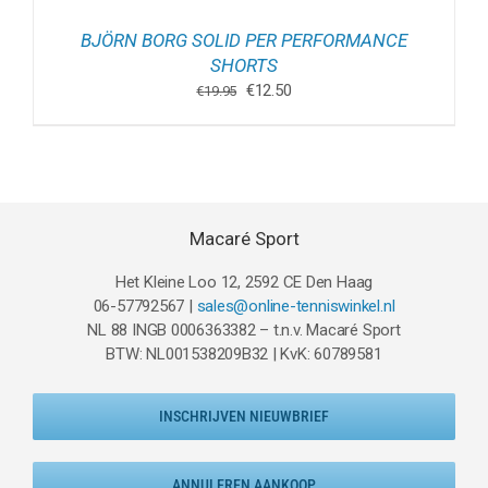
BJÖRN BORG SOLID PER PERFORMANCE
SHORTS
Oorspronkelijke
Huidige
€
12.50
€
19.95
prijs
prijs
was:
is:
€19.95.
€12.50.
Macaré Sport
Het Kleine Loo 12, 2592 CE Den Haag
06-57792567 |
sales@online-tenniswinkel.nl
NL 88 INGB 0006363382 – t.n.v. Macaré Sport
BTW: NL001538209B32 | KvK: 60789581
INSCHRIJVEN NIEUWBRIEF
ANNULEREN AANKOOP